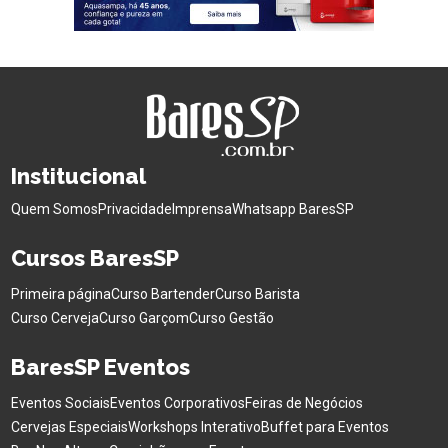
Institucional
Quem Somos
Privacidade
Imprensa
Whatsapp BaresSP
Cursos BaresSP
Primeira página
Curso Bartender
Curso Barista
Curso Cerveja
Curso Garçom
Curso Gestão
BaresSP Eventos
Eventos Sociais
Eventos Corporativos
Feiras de Negócios
Cervejas Especiais
Workshops Interativo
Buffet para Eventos