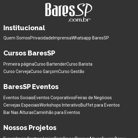
Institucional
Quem Somos
Privacidade
Imprensa
Whatsapp BaresSP
Cursos BaresSP
Primeira página
Curso Bartender
Curso Barista
Curso Cerveja
Curso Garçom
Curso Gestão
BaresSP Eventos
Eventos Sociais
Eventos Corporativos
Feiras de Negócios
Cervejas Especiais
Workshops Interativo
Buffet para Eventos
Bar Nas Alturas
Caminhão para Eventos
Nossos Projetos