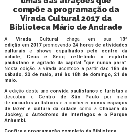
umas das atrações que
compõe a programação da
Virada Cultural 2017 da
Biblioteca Mário de Andrade
A
Virada Cultural
chega em sua
13ª
edição
em
2017
promovendo
24 horas de atividades
culturais
e
shows espalhados pelo centro da
cidade, Ceus e Sesc
,
refletindo o espírito
paulistano e agitado da capital “que nunca para”
.
Nesta edição, a virada acontece a partir das
18h de
sábado
,
20 de maio, até às 18h de domingo, 21 de
maio.
A edição deste ano
convida paulistanos e turistas
a
descobrir o
Centro de São Paulo
por meio
de
circuitos artísticos
e a conhecer
novos espaços
de lazer e cultura da cidade
como a
Chácara do
Jockey, o Autódromo de Interlagos e o Parque
Anhembi.
Confira a programação completo da Biblioteca