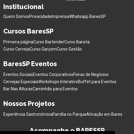
Institucional
Quem Somos
Privacidade
Imprensa
Whatsapp BaresSP
Cursos BaresSP
Primeira página
Curso Bartender
Curso Barista
Curso Cerveja
Curso Garçom
Curso Gestão
BaresSP Eventos
Eventos Sociais
Eventos Corporativos
Feiras de Negócios
Cervejas Especiais
Workshops Interativo
Buffet para Eventos
Bar Nas Alturas
Caminhão para Eventos
Nossos Projetos
Experiência Gastronômica
Família no Parque
Ativação em Bares
Acompanhe o BARESSP