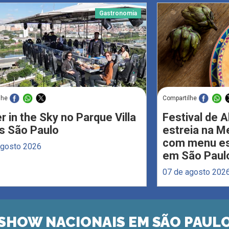
Gastronomia
lhe
Compartilhe
r in the Sky no Parque Villa
Festival de 
s São Paulo
estreia na M
com menu esp
agosto 2026
em São Paul
07 de agosto 202
SHOW NACIONAIS EM SÃO PAUL