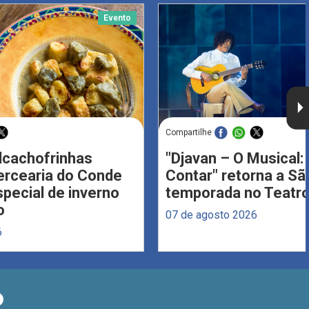
Evento
Compartilhe
Alcachofrinhas
"Djavan – O Musical: 
ercearia do Conde
Contar" retorna a S
ecial de inverno
temporada no Teatro
o
07 de agosto 2026
6
O