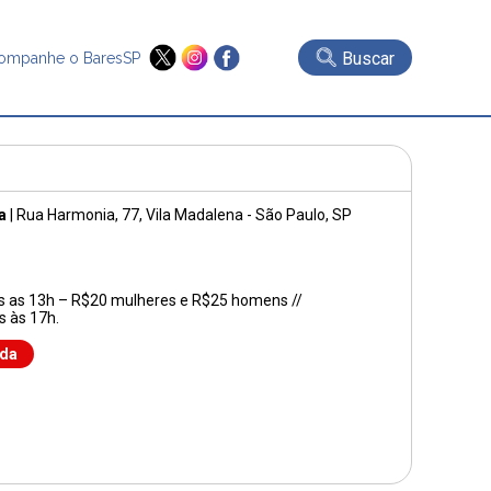
Buscar
ompanhe o BaresSP
a
|
Rua Harmonia, 77
, Vila Madalena - São Paulo, SP
ós as 13h – R$20 mulheres e R$25 homens //
s às 17h.
nda