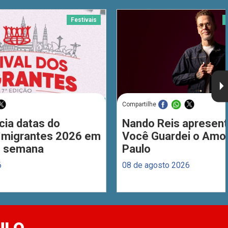
Festivais
Compartilhe
cia datas do
Nando Reis apresent
 Imigrantes 2026 em
Você Guardei o Amo
de semana
Paulo
6
08 de agosto 2026
ULO