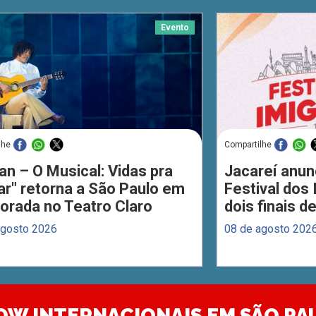
Evento
lhe
Compartilhe
an – O Musical: Vidas pra
Jacareí anun
ar" retorna a São Paulo em
Festival dos
orada no Teatro Claro
dois finais 
agosto 2026
08 de agosto 202
OW INTERNACIONAIS EM SÃO PA