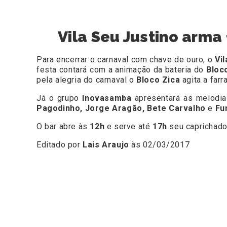
Vila Seu Justino arm
Para encerrar o carnaval com chave de ouro, o
Vi
festa contará com a animação da bateria do
Bloc
pela alegria do carnaval o
Bloco Zica
agita a far
Já o grupo
Inovasamba
apresentará as melodi
Pagodinho, Jorge Aragão, Bete Carvalho
e
Fu
O bar abre às
12h
e serve até
17h
seu caprichado
Editado por
Lais Araujo
às 02/03/2017