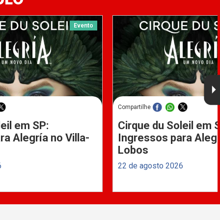
Evento
Compartilhe
eil em SP:
Cirque du Soleil em 
a Alegría no Villa-
Ingressos para Alegrí
Lobos
6
22 de agosto 2026