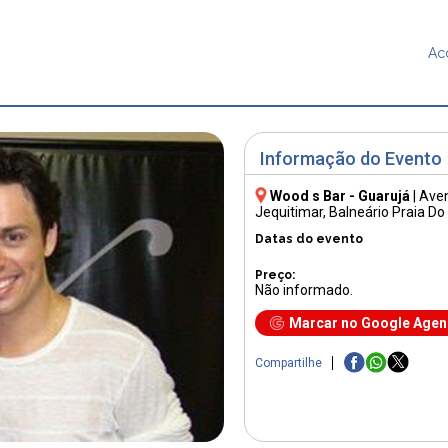
Ac
Informação do Evento
Wood s Bar - Guarujá
|
Aven
Jequitimar, Balneário Praia D
Datas do evento
Preço:
Não informado.
Marcar no Google Age
Compartilhe