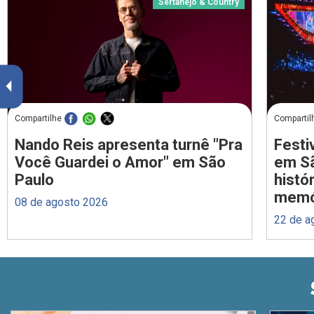
Sertanejo & Country
Compartilhe
Compartil
Nando Reis apresenta turnê "Pra
Festi
Você Guardei o Amor" em São
em Sã
Paulo
histó
memó
08 de agosto 2026
22 de a