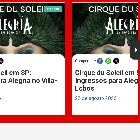
Evento
Compartilhe
eil em SP:
Cirque du Soleil em 
a Alegría no Villa-
Ingressos para Alegrí
Lobos
6
22 de agosto 2026