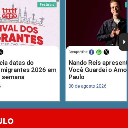
Festivais
Compartilhe
cia datas do
Nando Reis apresent
 Imigrantes 2026 em
Você Guardei o Amo
de semana
Paulo
6
08 de agosto 2026
ULO