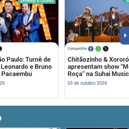
Sertanejo & Country
S
Compartilhe
o Paulo: Turnê de
Chitãozinho & Xororó
 Leonardo e Bruno
apresentam show "M
o Pacaembu
Roça" na Suhai Music
026
03 de outubro 2026
O