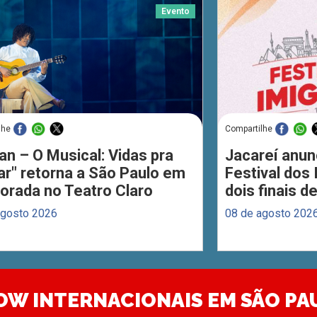
Evento
lhe
Compartilhe
an – O Musical: Vidas pra
Jacareí anun
ar" retorna a São Paulo em
Festival dos
orada no Teatro Claro
dois finais 
agosto 2026
08 de agosto 202
OW INTERNACIONAIS EM SÃO PA