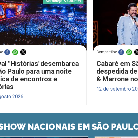
Sertanejo & Country
he
Compartilhe
val "Histórias"desembarca
Cabaré em Sã
o Paulo para uma noite
despedida de
rica de encontros e
& Marrone n
rias
12 de setembro 2
gosto 2026
SHOW NACIONAIS EM SÃO PAUL