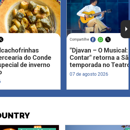
Compartilhe
Alcachofrinhas
"Djavan – O Musical: 
ercearia do Conde
Contar" retorna a S
ecial de inverno
temporada no Teatro
o
07 de agosto 2026
6
COUNTRY