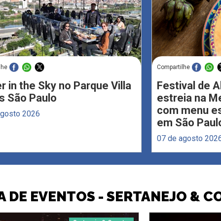
lhe
Compartilhe
r in the Sky no Parque Villa
Festival de 
s São Paulo
estreia na M
com menu esp
agosto 2026
em São Paul
07 de agosto 202
 DE EVENTOS - SERTANEJO & 