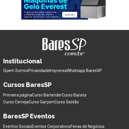
Institucional
Quem Somos
Privacidade
Imprensa
Whatsapp BaresSP
Cursos BaresSP
Primeira página
Curso Bartender
Curso Barista
Curso Cerveja
Curso Garçom
Curso Gestão
BaresSP Eventos
Eventos Sociais
Eventos Corporativos
Feiras de Negócios