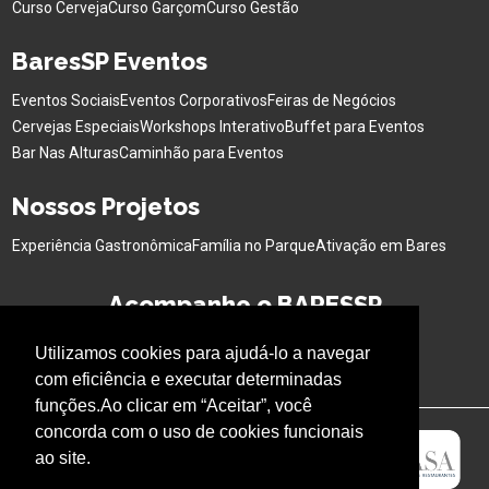
Curso Cerveja
Curso Garçom
Curso Gestão
BaresSP Eventos
Eventos Sociais
Eventos Corporativos
Feiras de Negócios
Cervejas Especiais
Workshops Interativo
Buffet para Eventos
Bar Nas Alturas
Caminhão para Eventos
Nossos Projetos
Experiência Gastronômica
Família no Parque
Ativação em Bares
Acompanhe o BARESSP
Utilizamos cookies para ajudá-lo a navegar
com eficiência e executar determinadas
funções.Ao clicar em “Aceitar”, você
concorda com o uso de cookies funcionais
ao site.