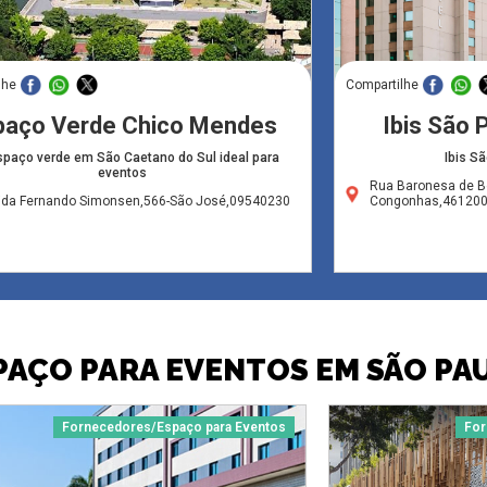
lhe
Compartilhe
paço Verde Chico Mendes
Ibis São
paço verde em São Caetano do Sul ideal para
Ibis S
eventos
Rua Baronesa de Be
ida Fernando Simonsen,566-São José,09540230
Congonhas,46120
PAÇO PARA EVENTOS EM SÃO PA
Fornecedores/Espaço para Eventos
For