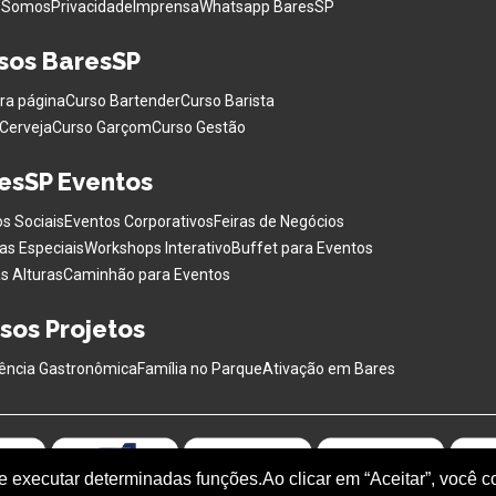
 Somos
Privacidade
Imprensa
Whatsapp BaresSP
sos BaresSP
ra página
Curso Bartender
Curso Barista
Cerveja
Curso Garçom
Curso Gestão
esSP Eventos
s Sociais
Eventos Corporativos
Feiras de Negócios
as Especiais
Workshops Interativo
Buffet para Eventos
s Alturas
Caminhão para Eventos
sos Projetos
ência Gastronômica
Família no Parque
Ativação em Bares
 e executar determinadas funções.Ao clicar em “Aceitar”, você 