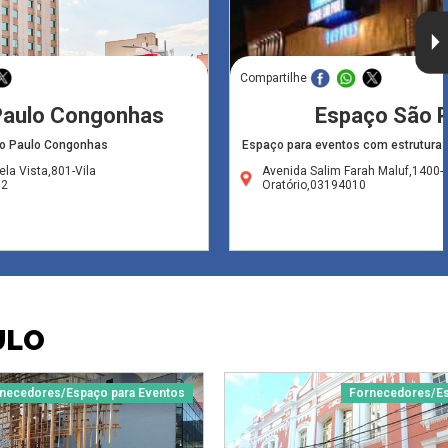
Compartilhe
 Paulo Congonhas
Espaço São 
ão Paulo Congonhas
Espaço para eventos com estrutura 
la Vista,801-Vila
Avenida Salim Farah Maluf,1400-V
02
Oratório,03194010
ULO
necedores/Espaço para Eventos
Fornecedores/Es