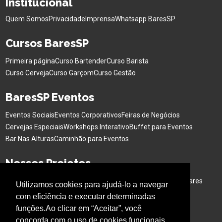
Institucional
Quem Somos
Privacidade
Imprensa
Whatsapp BaresSP
Cursos BaresSP
Primeira página
Curso Bartender
Curso Barista
Curso Cerveja
Curso Garçom
Curso Gestão
BaresSP Eventos
Eventos Sociais
Eventos Corporativos
Feiras de Negócios
Cervejas Especiais
Workshops Interativo
Buffet para Eventos
Bar Nas Alturas
Caminhão para Eventos
Nossos Projetos
Experiência Gastronômica
Família no Parque
Ativação em Bares
Utilizamos cookies para ajudá-lo a navegar
com eficiência e executar determinadas
Acompanhe o BARESSP
funções.Ao clicar em “Aceitar”, você
concorda com o uso de cookies funcionais