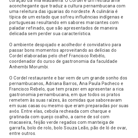
coração da Vila Madalena. O Cordel é um restaurante
aconchegante que traduz a cultura pernambucana com
uma releitura das iguarias do nordeste. A culinária é
típica de um estado que sofreu influências indígenas e
portuguesas resultando em sabores marcantes com
paladar refinado, que são apresentados de maneira
delicada sem perder sua característica.
O ambiente despojado e acolhedor é convidativo para
passar bons momentos aproveitando as delícias do
Cordel elaboradas pelo chef Francisco Rebêlo,
coordenador do curso de gastronomia da faculdade
Anhembi Morumbi.
O Cordel restaurante e bar vem de um grande sonho dos
pernambucanos, Adriana Barros, Ana Paula Pacheco e
Francisco Rebelo, que tem prazer em apresentar a rica
gastronomia pernambucana, em que todos os pratos
remetem às suas raízes, às comidas que saboreavam
em suas casas ou mesmo que eram preparadas por suas
avós. Entre elas, cebola recheada com charque e
gratinada com queijo coalho, a carne de sol com
macaxeira, feijão verde regados com manteiga de
garrafa, bolo de rolo, bolo Souza Leão, pão de ló de ovar,
entre outros.