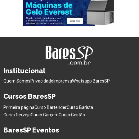
Institucional
Quem Somos
Privacidade
Imprensa
Whatsapp BaresSP
Cursos BaresSP
Primeira página
Curso Bartender
Curso Barista
Curso Cerveja
Curso Garçom
Curso Gestão
BaresSP Eventos