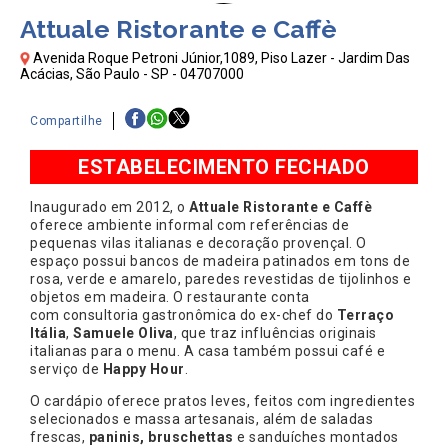
Attuale Ristorante e Caffè
Avenida Roque Petroni Júnior,1089, Piso Lazer - Jardim Das
Acácias, São Paulo - SP - 04707000
Compartilhe
ESTABELECIMENTO FECHADO
Inaugurado em 2012, o
Attuale Ristorante e Caffè
oferece ambiente informal com referências de
pequenas vilas italianas e decoração provençal. O
espaço possui bancos de madeira patinados em tons de
rosa, verde e amarelo, paredes revestidas de tijolinhos e
objetos em madeira. O restaurante conta
com consultoria gastronômica do ex-chef do
Terraço
Itália
,
Samuele Oliva
, que traz influências originais
italianas para o menu. A casa também possui café e
serviço de
Happy Hour
.
O cardápio oferece pratos leves, feitos com ingredientes
selecionados e massa artesanais, além de saladas
frescas,
paninis, bruschettas
e sanduíches montados