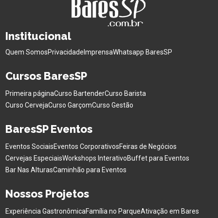
Institucional
Quem Somos
Privacidade
Imprensa
Whatsapp BaresSP
Cursos BaresSP
Primeira página
Curso Bartender
Curso Barista
Curso Cerveja
Curso Garçom
Curso Gestão
BaresSP Eventos
Eventos Sociais
Eventos Corporativos
Feiras de Negócios
Cervejas Especiais
Workshops Interativo
Buffet para Eventos
Bar Nas Alturas
Caminhão para Eventos
Nossos Projetos
Experiência Gastronômica
Família no Parque
Ativação em Bares