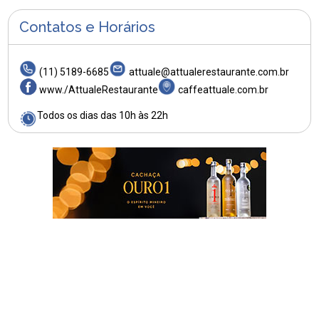
Contatos e Horários
(11) 5189-6685
attuale@attualerestaurante.com.br
www./AttualeRestaurante
caffeattuale.com.br
Todos os dias das 10h às 22h