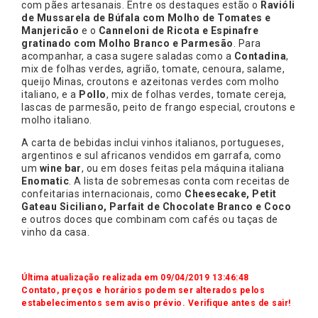
com pães artesanais. Entre os destaques estão o
Ravióli
de Mussarela de Búfala com Molho de Tomates e
Manjericão
e o
Canneloni de Ricota e Espinafre
gratinado com Molho Branco e Parmesão
. Para
acompanhar, a casa sugere saladas como a
Contadina
,
mix de folhas verdes, agrião, tomate, cenoura, salame,
queijo Minas, croutons e azeitonas verdes com molho
italiano, e a
Pollo
, mix de folhas verdes, tomate cereja,
lascas de parmesão, peito de frango especial, croutons e
molho italiano.
A carta de bebidas inclui vinhos italianos, portugueses,
argentinos e sul africanos vendidos em garrafa, como
um
wine bar
, ou em doses feitas pela máquina italiana
Enomatic
. A lista de sobremesas conta com receitas de
confeitarias internacionais, como
Cheesecake, Petit
Gateau Siciliano, Parfait de Chocolate Branco e Coco
e outros doces que combinam com cafés ou taças de
vinho da casa.
Última atualização realizada em 09/04/2019 13:46:48
Contato, preços e horários podem ser alterados pelos
estabelecimentos sem aviso prévio. Verifique antes de sair!