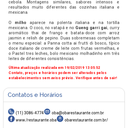
cebola. Montagens similares, sabores intensos e
resultados muito diferentes das cozinhas italiana e
mexicana.
O
milho
aparece na polenta italiana e na tortilla
mexicana. O coco, no vatapá e no
Gueng garri gai
, curry
aromático thai de frango e batata-doce com arroz
jasmin e relish de pepino. Duas sobremesas completam
o menu especial: a Panna cotta ai frutti di bosco, típico
doce italiano de creme de leite com frutas vermelhas, e
o Pastel tres leches, bolo mexicano molhadinho em três
leites de diferentes consistências.
Última atualização realizada em 19/02/2019 13:05:52
Contato, preços e horários podem ser alterados pelos
estabelecimentos sem aviso prévio. Verifique antes de sair!
Contatos e Horários
(11) 3086-4774
oba@obarestaurante.com.br
www./restaurante.oba
obarestaurante.com.br/