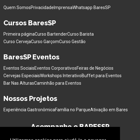
Quem Somos
Privacidade
Imprensa
Whatsapp BaresSP
Cursos BaresSP
Primeira página
Curso Bartender
Curso Barista
Curso Cerveja
Curso Garçom
Curso Gestão
BaresSP Eventos
Eventos Sociais
Eventos Corporativos
Feiras de Negócios
Cervejas Especiais
Workshops Interativo
Buffet para Eventos
Bar Nas Alturas
Caminhão para Eventos
Nossos Projetos
Experiência Gastronômica
Família no Parque
Ativação em Bares
Acompanhe o BARESSP