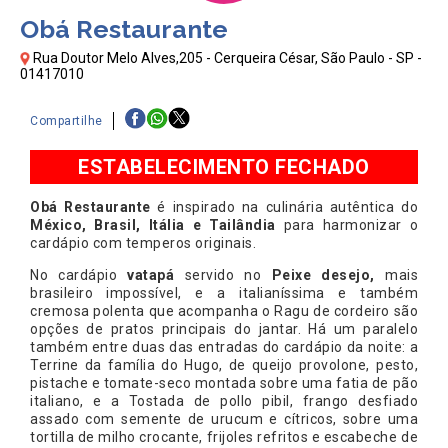
Obá Restaurante
Rua Doutor Melo Alves,205 - Cerqueira César, São Paulo - SP -
01417010
Compartilhe
ESTABELECIMENTO FECHADO
Obá Restaurante
é inspirado na culinária autêntica do
México, Brasil, Itália e Tailândia
para harmonizar o
cardápio com temperos originais.
No cardápio
vatapá
servido no
Peixe desejo,
mais
brasileiro impossível, e a italianíssima e também
cremosa polenta que acompanha o Ragu de cordeiro são
opções de pratos principais do jantar. Há um paralelo
também entre duas das entradas do cardápio da noite: a
Terrine da família do Hugo, de queijo provolone, pesto,
pistache e tomate-seco montada sobre uma fatia de pão
italiano, e a Tostada de pollo pibil, frango desfiado
assado com semente de urucum e cítricos, sobre uma
tortilla de milho crocante, frijoles refritos e escabeche de