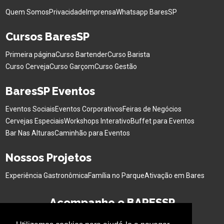
Quem Somos
Privacidade
Imprensa
Whatsapp BaresSP
Cursos BaresSP
Primeira página
Curso Bartender
Curso Barista
Curso Cerveja
Curso Garçom
Curso Gestão
BaresSP Eventos
Eventos Sociais
Eventos Corporativos
Feiras de Negócios
Cervejas Especiais
Workshops Interativo
Buffet para Eventos
Bar Nas Alturas
Caminhão para Eventos
Nossos Projetos
Experiência Gastronômica
Família no Parque
Ativação em Bares
Acompanhe o BARESSP