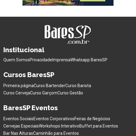
Institucional
Quem Somos
Privacidade
Imprensa
Whatsapp BaresSP
Cursos BaresSP
Primeira página
Curso Bartender
Curso Barista
Curso Cerveja
Curso Garçom
Curso Gestão
BaresSP Eventos
Eventos Sociais
Eventos Corporativos
Feiras de Negócios
Cervejas Especiais
Workshops Interativo
Buffet para Eventos
Bar Nas Alturas
Caminhão para Eventos