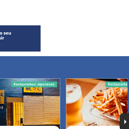
Restaurantes/Japoneses
Restaurante