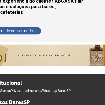
 experiência do cliente? ABCASA Fair
as e soluções para bares,
 cafeterias
s de nossas notícias
titucional
 Somos
Privacidade
Imprensa
Whatsapp BaresSP
sos BaresSP