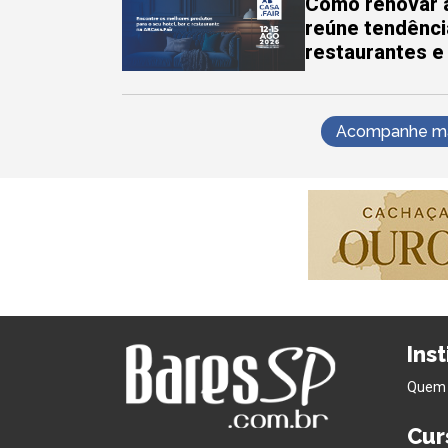
Como renovar a
reúne tendênci
restaurantes e
Acompanhe mai
Ins
Quem
Cur