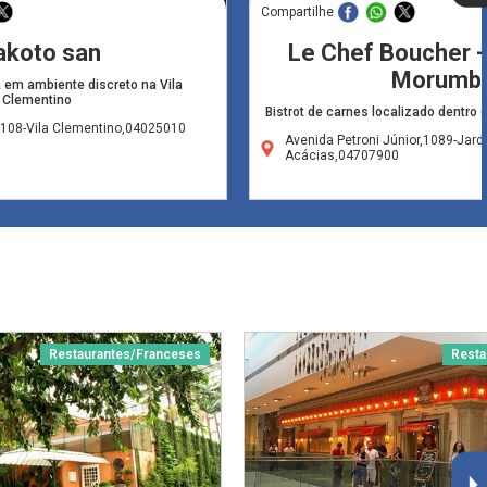
Compartilhe
koto san
Le Chef Boucher -
Morumbi
 em ambiente discreto na Vila
Clementino
Bistrot de carnes localizado dentro
,108-Vila Clementino,04025010
Avenida Petroni Júnior,1089-Jar
Acácias,04707900
Restaurantes/Franceses
Resta