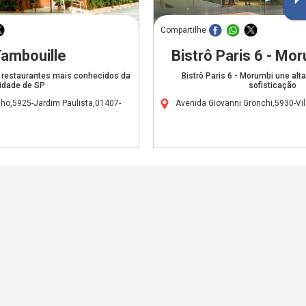
Compartilhe
Tambouille
Bistrô Paris 6 - Mo
 restaurantes mais conhecidos da
Bistrô Paris 6 - Morumbi une alt
idade de SP
sofisticação
ho,5925-Jardim Paulista,01407-
Avenida Giovanni Gronchi,5930-V