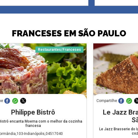
FRANCESES EM SÃO PAULO
Restaurantes/Franceses
he
Compartilhe
Philippe Bistrô
Le Jazz Bra
S
 Bistrô encanta Moema com o melhor da cozinha
francesa
Le Jazz Brasserie do 
coz
ormândia,103-Indianópolis,04517040