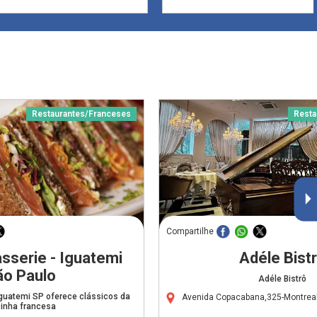
Restaurantes/Franceses
Resta
Compartilhe
sserie - Iguatemi
Adéle Bist
ão Paulo
Adéle Bistrô
Iguatemi SP oferece clássicos da
Avenida Copacabana,325-Montrea
inha francesa