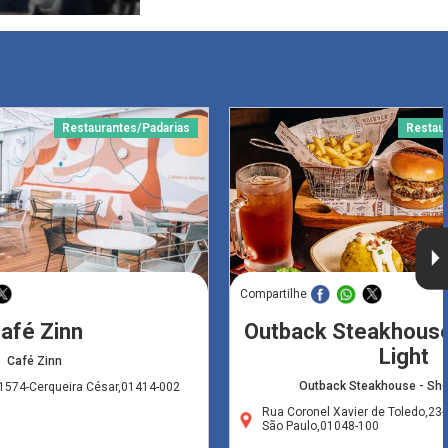
Restaurantes/Padarias
Restau
Compartilhe
afé Zinn
Outback Steakhouse
Light
Café Zinn
Outback Steakhouse - Sho
1574-Cerqueira César,01414-002
Rua Coronel Xavier de Toledo,23-
São Paulo,01048-100