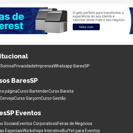
titucional
 Somos
Privacidade
Imprensa
Whatsapp BaresSP
sos BaresSP
ra página
Curso Bartender
Curso Barista
Cerveja
Curso Garçom
Curso Gestão
esSP Eventos
s Sociais
Eventos Corporativos
Feiras de Negócios
as Especiais
Workshops Interativo
Buffet para Eventos