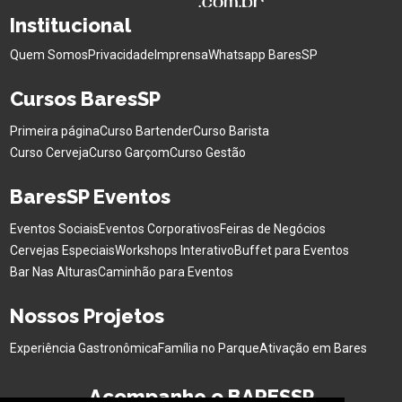
Institucional
Quem Somos
Privacidade
Imprensa
Whatsapp BaresSP
Cursos BaresSP
Primeira página
Curso Bartender
Curso Barista
Curso Cerveja
Curso Garçom
Curso Gestão
BaresSP Eventos
Eventos Sociais
Eventos Corporativos
Feiras de Negócios
Cervejas Especiais
Workshops Interativo
Buffet para Eventos
Bar Nas Alturas
Caminhão para Eventos
Nossos Projetos
Experiência Gastronômica
Família no Parque
Ativação em Bares
Acompanhe o BARESSP