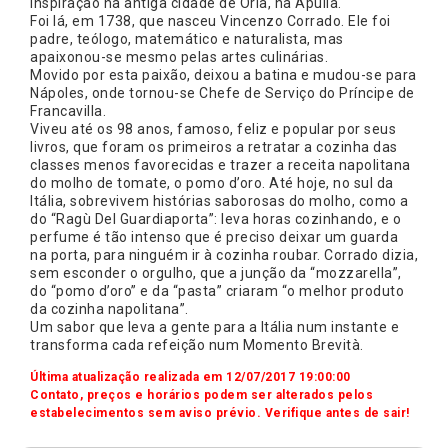
inspiração na antiga cidade de Oria, na Apúlia.
Foi lá, em 1738, que nasceu Vincenzo Corrado. Ele foi
padre, teólogo, matemático e naturalista, mas
apaixonou-se mesmo pelas artes culinárias.
Movido por esta paixão, deixou a batina e mudou-se para
Nápoles, onde tornou-se Chefe de Serviço do Príncipe de
Francavilla.
Viveu até os 98 anos, famoso, feliz e popular por seus
livros, que foram os primeiros a retratar a cozinha das
classes menos favorecidas e trazer a receita napolitana
do molho de tomate, o pomo d’oro. Até hoje, no sul da
Itália, sobrevivem histórias saborosas do molho, como a
do “Ragù Del Guardiaporta”: leva horas cozinhando, e o
perfume é tão intenso que é preciso deixar um guarda
na porta, para ninguém ir à cozinha roubar. Corrado dizia,
sem esconder o orgulho, que a junção da “mozzarella”,
do “pomo d’oro” e da “pasta” criaram “o melhor produto
da cozinha napolitana”.
Um sabor que leva a gente para a Itália num instante e
transforma cada refeição num Momento Brevità.
Última atualização realizada em 12/07/2017 19:00:00
Contato, preços e horários podem ser alterados pelos
estabelecimentos sem aviso prévio. Verifique antes de sair!