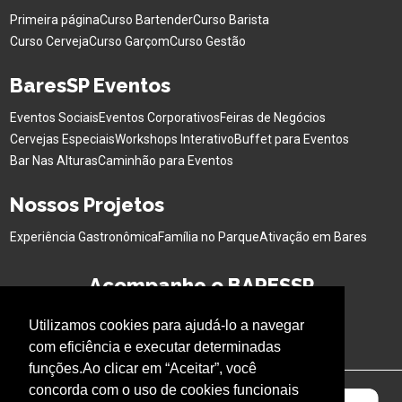
Primeira página
Curso Bartender
Curso Barista
Curso Cerveja
Curso Garçom
Curso Gestão
BaresSP Eventos
Eventos Sociais
Eventos Corporativos
Feiras de Negócios
Cervejas Especiais
Workshops Interativo
Buffet para Eventos
Bar Nas Alturas
Caminhão para Eventos
Nossos Projetos
Experiência Gastronômica
Família no Parque
Ativação em Bares
Acompanhe o BARESSP
Utilizamos cookies para ajudá-lo a navegar
com eficiência e executar determinadas
funções.Ao clicar em “Aceitar”, você
concorda com o uso de cookies funcionais