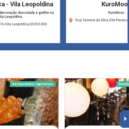
ca - Vila Leopoldina
KuroMoo
 decoração descolada e grafite na
KuroMoon
ila Leopoldina
Rua Teixeira da Silva,596-Paraís
76-Vila Leopoldina,05303-000
Restaurantes/Japoneses
Resta