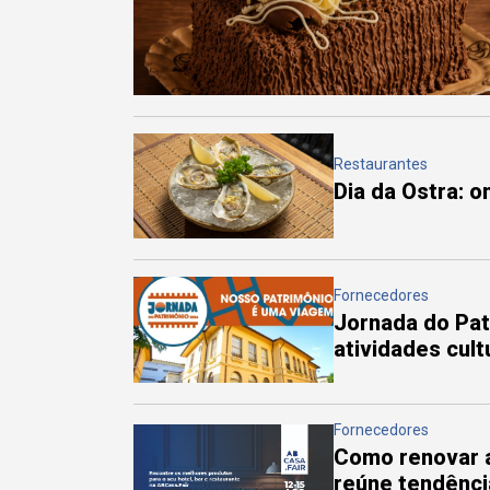
Restaurantes
Dia da Ostra: 
Fornecedores
Jornada do Pa
atividades cul
Fornecedores
Como renovar a
reúne tendênci