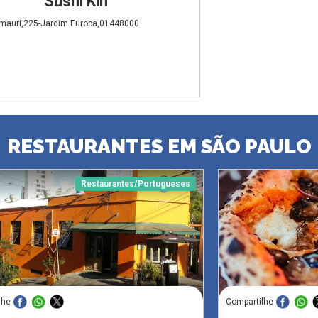
Sushi Kin
mauri,225-Jardim Europa,01448000
RESTAURANTES EM SÃO PAULO
Restaurantes/Portugueses
lhe
Compartilhe