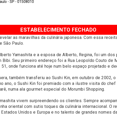
aulo - SP - 01508010
ESTABELECIMENTO FECHADO
evelar as maravilhas da culinária japonesa. Com essa receit
e São Paulo.
erto Yamashita e a esposa de Alberto, Regina, foi um dos 
aim Bibi. Seu primeiro endereço foi a Rua Leopoldo Couto de 
, 51, onde funciona até hoje num belo espaço projetado e d
uera, também transferiu ao Sushi Kin, em outubro de 2002, o
ano, o Sushi Kin foi premiado com a ilustre visita do che
garê, numa ala gourmet especial do Morumbi Shopping.
amashita vivem surpreendendo os clientes. Sempre acompan
inha oriental com sutis toques da culinária internacional. O 
Estados Unidos e Europa e no talento de grandes nomes da