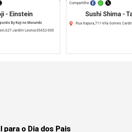
Compartilhe
ji - Einstein
Sushi Shima - T
ponês By Koji no Morumbi
Rua Itapura,711-Vila Gomes Card
tein,627-Jardim Leonor,05652-000
 para o Dia dos Pais