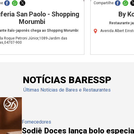
he
Compartilhe
feria San Paolo - Shopping
By Ko
Morumbi
Restaurante ja
ante ítalo-japonês chega ao Shopping Morumbi
Avenida Albert Eins
da Roque Petroni Júnior,1089-Jardim das
as,04707-900
NOTÍCIAS BARESSP
Últimas Notícias de Bares e Restaurantes
Fornecedores
Sodiê Doces lança bolo especial