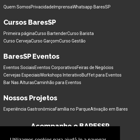
Quem Somos
Privacidade
Imprensa
Whatsapp BaresSP
Cursos BaresSP
Primeira página
Curso Bartender
Curso Barista
Curso Cerveja
Curso Garçom
Curso Gestão
BaresSP Eventos
Eventos Sociais
Eventos Corporativos
Feiras de Negócios
Cervejas Especiais
Workshops Interativo
Buffet para Eventos
Bar Nas Alturas
Caminhão para Eventos
Nossos Projetos
Experiência Gastronômica
Família no Parque
Ativação em Bares
Acompanhe o BARESSP
Utilizamos cookies para ajudá-lo a navegar