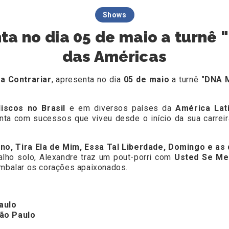
Shows
ta no dia 05 de maio a turnê
das Américas
a Contrariar
, apresenta no dia
05 de maio
a turnê
"DNA M
discos no Brasil
e em diversos países da
América Lati
nta com sucessos que viveu desde o início da sua carreir
no, Tira Ela de Mim, Essa Tal Liberdade, Domingo e as 
alho solo, Alexandre traz um pout-porri com
Usted Se Me
mbalar os corações apaixonados.
aulo
São Paulo