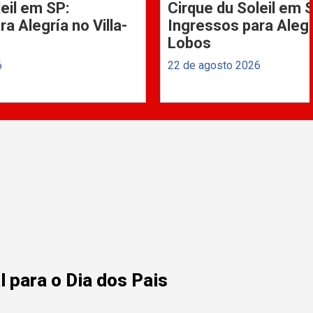
eil em SP:
Cirque du Soleil em 
a Alegría no Villa-
Ingressos para Alegrí
Lobos
6
22 de agosto 2026
 para o Dia dos Pais