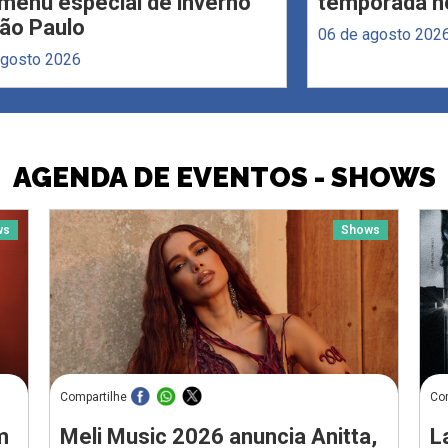
menu especial de inverno
temporada no
ão Paulo
06 de agosto 202
agosto 2026
AGENDA DE EVENTOS - SHOWS
ws
Shows
Compartilhe
Co
m
Meli Music 2026 anuncia Anitta,
L