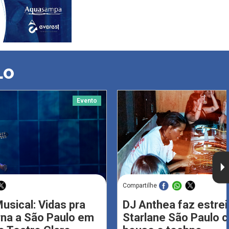
LO
Evento
Compartilhe
usical: Vidas pra
DJ Anthea faz estrei
rna a São Paulo em
Starlane São Paulo 