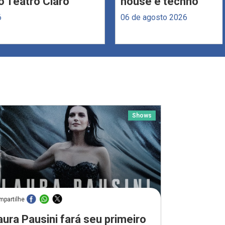
 Teatro Claro
house e techno
6
06 de agosto 2026
Shows
mpartilhe
aura Pausini fará seu primeiro