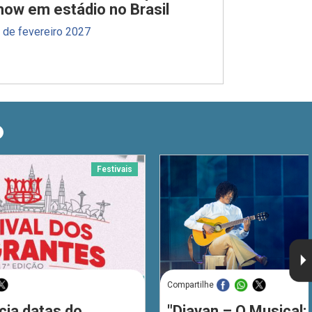
how em estádio no Brasil
 de fevereiro 2027
O
Festivais
Compartilhe
cia datas do
"Djavan – O Musical: 