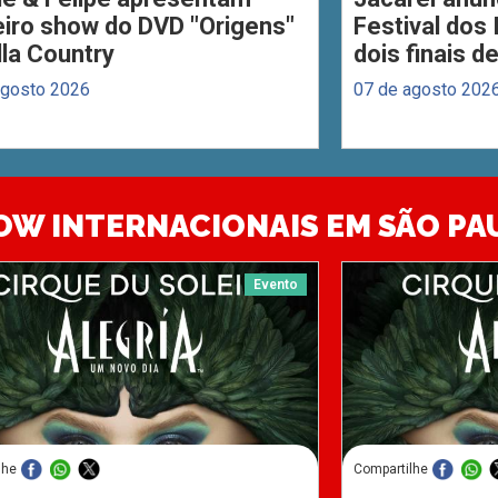
eiro show do DVD "Origens"
Festival dos
lla Country
dois finais 
agosto 2026
07 de agosto 202
OW INTERNACIONAIS EM SÃO PA
Evento
lhe
Compartilhe