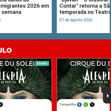
 Imigrantes 2026 em
Contar" retorna a S
de semana
temporada no Teatro
6
07 de agosto 2026
ULO
Evento
Compartilhe