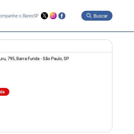
Buscar
ompanhe o BaresSP
uru, 795
, Barra Funda - São Paulo, SP
nda