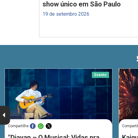
show único em São Paulo
19 de setembro 2026
Evento
Compartilhe
Comparti
"Djavan – O Musical: Vidas pra
Kaiq