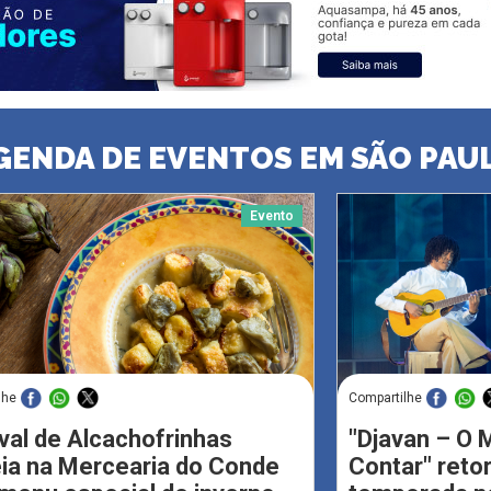
GENDA DE EVENTOS EM SÃO PAU
Evento
lhe
Compartilhe
val de Alcachofrinhas
"Djavan – O M
eia na Mercearia do Conde
Contar" reto