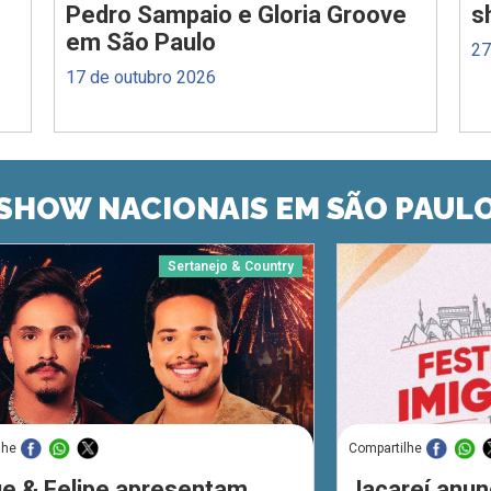
Pedro Sampaio e Gloria Groove
s
em São Paulo
27
17 de outubro 2026
SHOW NACIONAIS EM SÃO PAUL
Sertanejo & Country
lhe
Compartilhe
ue & Felipe apresentam
Jacareí anun