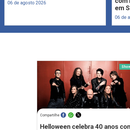
com 
06 de agosto 2026
em S
06 de 
Sho
Compartilhe
Helloween celebra 40 anos co