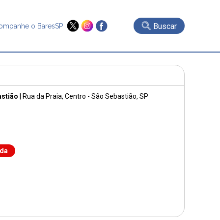
Buscar
ompanhe o BaresSP
astião
|
Rua da Praia
, Centro - São Sebastião, SP
nda