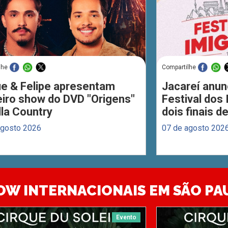
lhe
Compartilhe
ue & Felipe apresentam
Jacareí anun
eiro show do DVD "Origens"
Festival dos
lla Country
dois finais 
agosto 2026
07 de agosto 202
OW INTERNACIONAIS EM SÃO PA
Evento