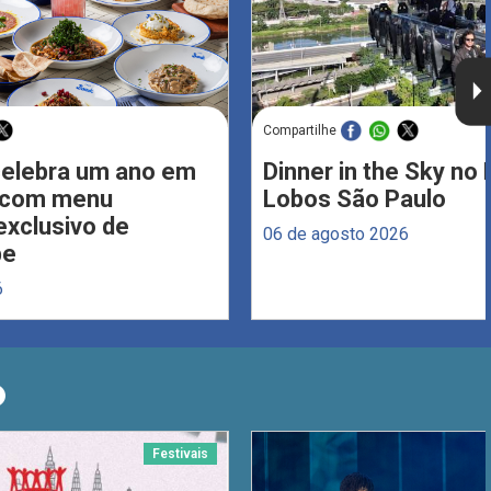
Compartilhe
celebra um ano em
Dinner in the Sky no 
s com menu
Lobos São Paulo
xclusivo de
06 de agosto 2026
be
6
O
Festivais