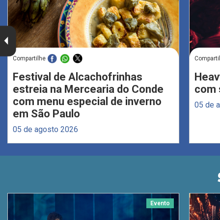
Compartilhe
Comparti
Festival de Alcachofrinhas
Heav
estreia na Mercearia do Conde
com s
com menu especial de inverno
05 de 
em São Paulo
05 de agosto 2026
Evento