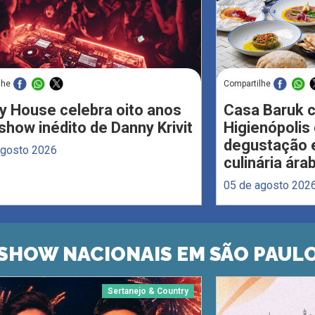
lhe
Compartilhe
y House celebra oito anos
Casa Baruk 
how inédito de Danny Krivit
Higienópoli
degustação e
agosto 2026
culinária ára
05 de agosto 202
SHOW NACIONAIS EM SÃO PAUL
Sertanejo & Country