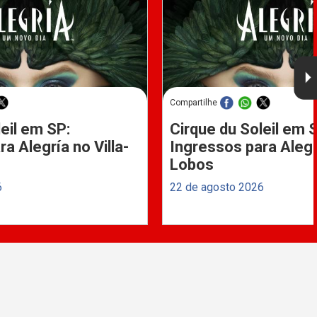
Compartilhe
eil em SP:
Cirque du Soleil em 
a Alegría no Villa-
Ingressos para Alegrí
Lobos
6
22 de agosto 2026