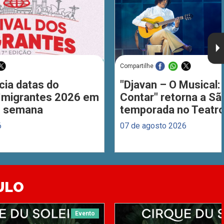
Compartilhe
cia datas do
"Djavan – O Musical: 
 Imigrantes 2026 em
Contar" retorna a S
de semana
temporada no Teatro
6
07 de agosto 2026
ULO
Evento