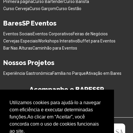
Primeira página
Curso Bartender
Curso Barista
Curso Cerveja
Curso Garçom
Curso Gestão
BaresSP Eventos
Eventos Sociais
Eventos Corporativos
Feiras de Negócios
Cervejas Especiais
Workshops Interativo
Buffet para Eventos
Bar Nas Alturas
Caminhão para Eventos
Nossos Projetos
Experiência Gastronômica
Família no Parque
Ativação em Bares
Acompanhe o BARESSP
Utilizamos cookies para ajudá-lo a navegar
com eficiência e executar determinadas
funções.Ao clicar em “Aceitar”, você
concorda com o uso de cookies funcionais
ao site.