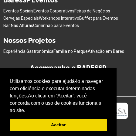
BaresSP Eventos
Eventos Sociais
Eventos Corporativos
Feiras de Negócios
Cervejas Especiais
Workshops Interativo
Buffet para Eventos
Bar Nas Alturas
Caminhão para Eventos
Nossos Projetos
Experiência Gastronômica
Família no Parque
Ativação em Bares
Acompanhe o BARESSP
Utilizamos cookies para ajudá-lo a navegar
com eficiência e executar determinadas
funções.Ao clicar em “Aceitar”, você
concorda com o uso de cookies funcionais
ao site.
Aceitar