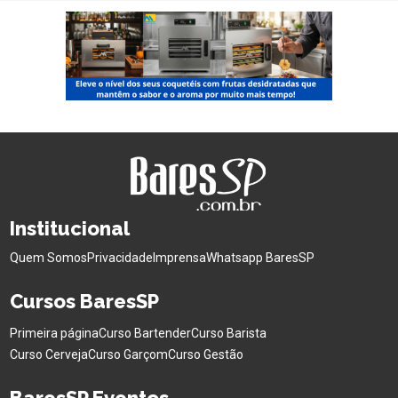
Institucional
Quem Somos
Privacidade
Imprensa
Whatsapp BaresSP
Cursos BaresSP
Primeira página
Curso Bartender
Curso Barista
Curso Cerveja
Curso Garçom
Curso Gestão