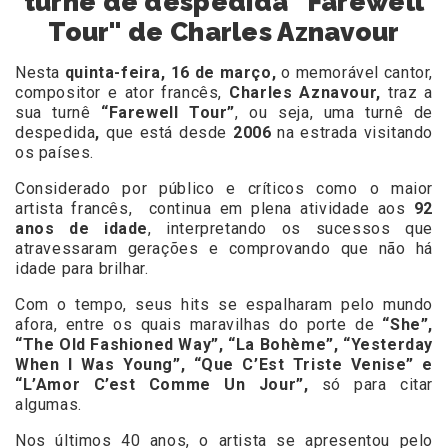
turnê de despedida "Farewell
Tour" de Charles Aznavour
Nesta
quinta-feira, 16 de março,
o
memorável cantor,
compositor e ator francês,
Charles Aznavour,
traz a
sua turnê
“Farewell Tour”
, ou seja, uma turnê de
despedida
,
que está desde
2006
na estrada visitando
os países.
Considerado por público e críticos como o maior
artista francês,
continua em plena atividade aos
92
anos de idade
, interpretando os sucessos que
atravessaram gerações e comprovando que não há
idade para brilhar.
Com o tempo, seus hits se espalharam pelo mundo
afora, entre os quais maravilhas do porte de
“She”,
“The Old Fashioned Way”, “La Bohème”, “Yesterday
When I Was Young”, “Que C’Est Triste Venise” e
“L’Amor C’est Comme Un Jour”,
só para citar
algumas.
Nos últimos 40 anos, o artista se apresentou pelo