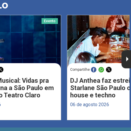
LO
Evento
Compartilhe
usical: Vidas pra
DJ Anthea faz estrei
rna a São Paulo em
Starlane São Paulo 
 Teatro Claro
house e techno
6
06 de agosto 2026