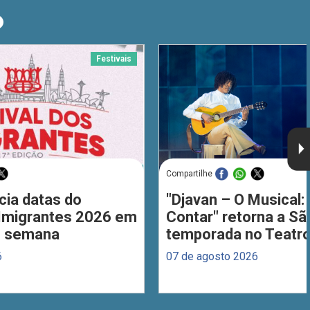
O
Festivais
Compartilhe
cia datas do
"Djavan – O Musical: 
 Imigrantes 2026 em
Contar" retorna a S
de semana
temporada no Teatro
6
07 de agosto 2026