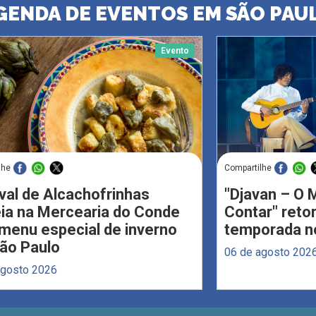
GENDA DE EVENTOS EM SÃO PAU
Evento
lhe
Compartilhe
val de Alcachofrinhas
"Djavan – O M
eia na Mercearia do Conde
Contar" reto
menu especial de inverno
temporada no
ão Paulo
06 de agosto 202
agosto 2026