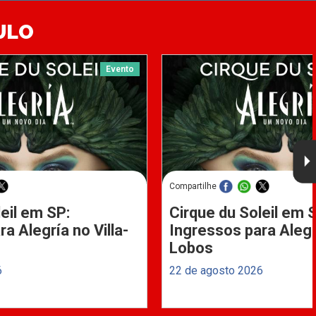
ULO
Evento
Compartilhe
eil em SP:
Cirque du Soleil em 
a Alegría no Villa-
Ingressos para Alegrí
Lobos
6
22 de agosto 2026