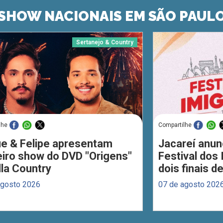
SHOW NACIONAIS EM SÃO PAUL
Sertanejo & Country
lhe
Compartilhe
ue & Felipe apresentam
Jacareí anun
eiro show do DVD "Origens"
Festival dos
lla Country
dois finais 
agosto 2026
07 de agosto 202