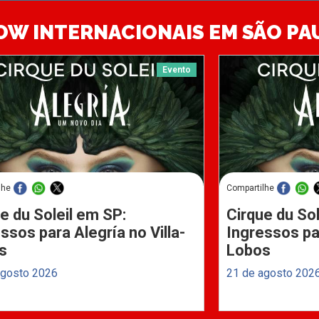
OW INTERNACIONAIS EM SÃO PA
Evento
lhe
Compartilhe
e du Soleil em SP:
Cirque du Sol
ssos para Alegría no Villa-
Ingressos par
s
Lobos
agosto 2026
21 de agosto 202