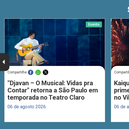
Evento
Compartilhe
Comparti
"Djavan – O Musical: Vidas pra
Kaiq
Contar" retorna a São Paulo em
prim
temporada no Teatro Claro
no Vi
06 de agosto 2026
06 de 