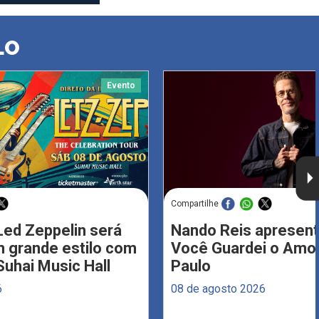
LO
Evento
Compartilhe
Led Zeppelin será
Nando Reis apresent
 grande estilo com
Você Guardei o Amo
Suhai Music Hall
Paulo
6
08 de agosto 2026