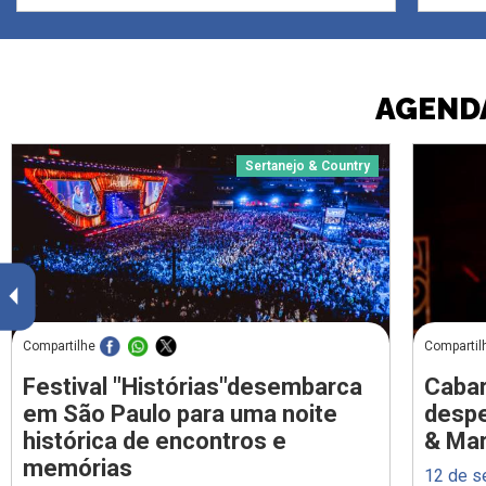
AGENDA
Sertanejo & Country
Compartilhe
Compartil
Festival "Histórias"desembarca
Cabar
em São Paulo para uma noite
despe
histórica de encontros e
& Ma
memórias
12 de s