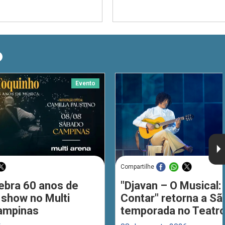
O
Evento
Compartilhe
ebra 60 anos de
"Djavan – O Musical: 
 show no Multi
Contar" retorna a S
ampinas
temporada no Teatro