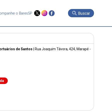
Buscar
ompanhe o BaresSP
ortuários de Santos
|
Rua Joaquim Távora, 424
, Marapé -
nda