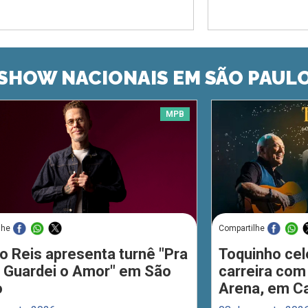
SHOW NACIONAIS EM SÃO PAUL
MPB
lhe
Compartilhe
o Reis apresenta turnê "Pra
Toquinho cel
 Guardei o Amor" em São
carreira com
o
Arena, em C