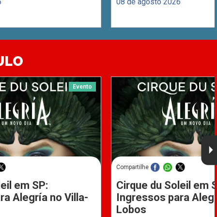
6
08 de agosto 2026
ULO
Evento
Compartilhe
eil em SP:
Cirque du Soleil em 
a Alegría no Villa-
Ingressos para Alegrí
Lobos