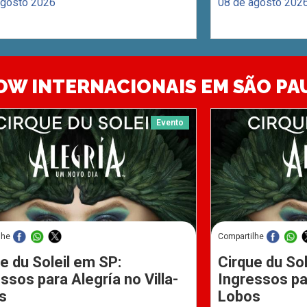
agosto 2026
08 de agosto 202
OW INTERNACIONAIS EM SÃO PA
Evento
lhe
Compartilhe
e du Soleil em SP:
Cirque du Sol
ssos para Alegría no Villa-
Ingressos par
s
Lobos