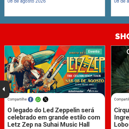
08 de agosto 2026
08 de 
SH
Evento
Compartilhe
Comparti
O legado do Led Zeppelin será
Cirqu
celebrado em grande estilo com
Ingre
Letz Zep na Suhai Music Hall
Lobo