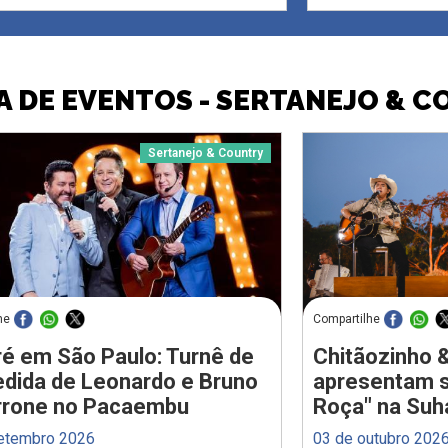
 DE EVENTOS - SERTANEJO & 
Sertanejo & Country
he
Compartilhe
é em São Paulo: Turnê de
Chitãozinho 
dida de Leonardo e Bruno
apresentam 
rrone no Pacaembu
Roça" na Suha
etembro 2026
03 de outubro 202