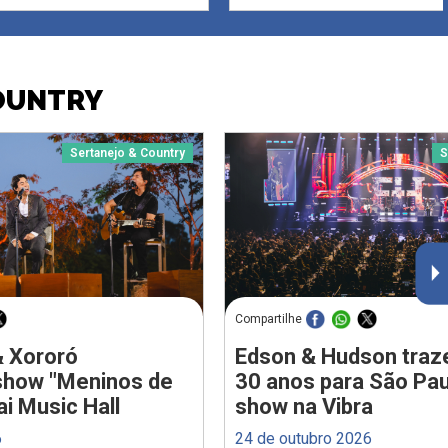
COUNTRY
Sertanejo & Country
S
Compartilhe
& Xororó
Edson & Hudson traz
show "Meninos de
30 anos para São Pa
i Music Hall
show na Vibra
6
24 de outubro 2026