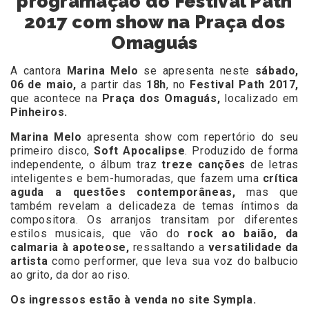
programação do Festival Path
2017 com show na Praça dos
Omaguás
A cantora
Marina Melo
se apresenta neste
sábado,
06 de maio,
a partir das
18h
, no
Festival Path 2017,
que acontece na
Praça dos Omaguás,
localizado em
Pinheiros.
Marina Melo
apresenta show com repertório do seu
primeiro disco,
Soft Apocalipse
. Produzido de forma
independente, o álbum traz
treze canções
de letras
inteligentes e bem-humoradas, que fazem uma
crítica
aguda a questões contemporâneas,
mas que
também revelam a delicadeza de temas íntimos da
compositora. Os arranjos transitam por diferentes
estilos musicais, que vão do
rock ao baião, da
calmaria à apoteose,
ressaltando a
versatilidade da
artista
como performer, que leva sua voz do balbucio
ao grito, da dor ao riso.
Os ingressos estão à venda no site
Sympla.