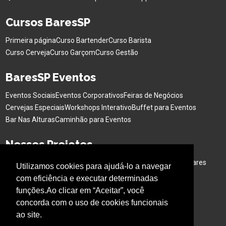
Cursos BaresSP
Primeira página
Curso Bartender
Curso Barista
Curso Cerveja
Curso Garçom
Curso Gestão
BaresSP Eventos
Eventos Sociais
Eventos Corporativos
Feiras de Negócios
Cervejas Especiais
Workshops Interativo
Buffet para Eventos
Bar Nas Alturas
Caminhão para Eventos
Nossos Projetos
Experiência Gastronômica
Família no Parque
Ativação em Bares
Utilizamos cookies para ajudá-lo a navegar
com eficiência e executar determinadas
Acompanhe o BARESSP
funções.Ao clicar em “Aceitar”, você
concorda com o uso de cookies funcionais
ao site.