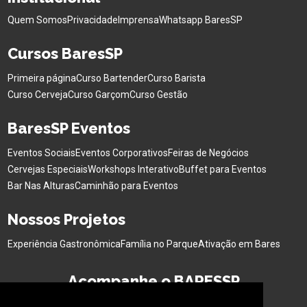
Quem Somos
Privacidade
Imprensa
Whatsapp BaresSP
Cursos BaresSP
Primeira página
Curso Bartender
Curso Barista
Curso Cerveja
Curso Garçom
Curso Gestão
BaresSP Eventos
Eventos Sociais
Eventos Corporativos
Feiras de Negócios
Cervejas Especiais
Workshops Interativo
Buffet para Eventos
Bar Nas Alturas
Caminhão para Eventos
Nossos Projetos
Experiência Gastronômica
Família no Parque
Ativação em Bares
Acompanhe o BARESSP