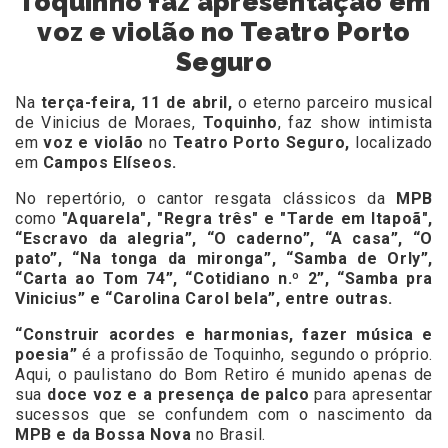
Toquinho faz apresentação em
voz e violão no Teatro Porto
Seguro
Na
terça-feira, 11 de abril,
o eterno parceiro musical
de Vinicius de Moraes,
Toquinho
, faz show intimista
em
voz e violão
no
Teatro Porto Seguro,
localizado
em
Campos Elíseos.
No repertório, o cantor resgata clássicos da
MPB
como
"Aquarela", "Regra três" e "Tarde em Itapoã",
“Escravo da alegria”, “O caderno”, “A casa”, “O
pato”, “Na tonga da mironga”, “Samba de Orly”,
“Carta ao Tom 74”, “Cotidiano n.º 2”, “Samba pra
Vinicius” e “Carolina Carol bela”, entre outras.
“Construir acordes e harmonias, fazer música e
poesia”
é a profissão de Toquinho, segundo o próprio.
Aqui, o paulistano do Bom Retiro é munido apenas de
sua
doce voz e a presença de palco
para apresentar
sucessos que se confundem com o nascimento da
MPB e da Bossa Nova
no Brasil.