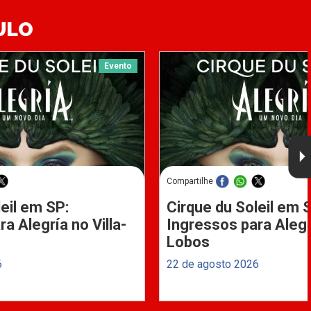
ULO
Evento
Compartilhe
eil em SP:
Cirque du Soleil em 
a Alegría no Villa-
Ingressos para Alegrí
Lobos
6
22 de agosto 2026