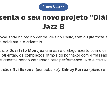
Blues & Jazz
enta o seu novo projeto “Diá
Jazz B
 localizado na região central de São Paulo, traz o
Quarteto 
 ocidentais e orientais.
es, o
Quarteto Mondjaz
cria esse diálogo aberto com o or
, ou então, os complexos ritmos do konnakol com o frasead
 oriental, sendo catalisada pela performance livre e criati
ussão),
Rui Barossi
(contrabaixo),
Sidney Ferraz
(piano) e