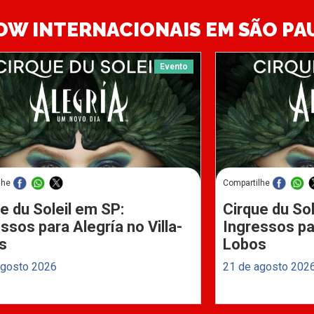
OW INTERNACIONAIS EM SÃO PA
Evento
lhe
Compartilhe
e du Soleil em SP:
Cirque du Sol
ssos para Alegría no Villa-
Ingressos par
s
Lobos
agosto 2026
21 de agosto 202