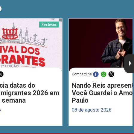
O
Festivais
Compartilhe
cia datas do
Nando Reis apresent
 Imigrantes 2026 em
Você Guardei o Amo
de semana
Paulo
6
08 de agosto 2026