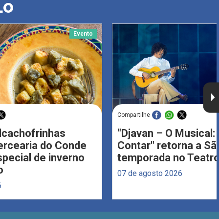
LO
Evento
Compartilhe
Alcachofrinhas
"Djavan – O Musical: 
ercearia do Conde
Contar" retorna a S
ecial de inverno
temporada no Teatro
o
07 de agosto 2026
6