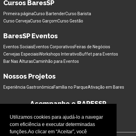
Cursos BaresSP
Primeira página
Curso Bartender
Curso Barista
Curso Cerveja
Curso Garçom
Curso Gestão
BaresSP Eventos
Eventos Sociais
Eventos Corporativos
Feiras de Negócios
Cervejas Especiais
Workshops Interativo
Buffet para Eventos
Bar Nas Alturas
Caminhão para Eventos
Nossos Projetos
Experiência Gastronômica
Família no Parque
Ativação em Bares
Acompanhe o BARESSP
Utilizamos cookies para ajudá-lo a navegar
com eficiência e executar determinadas
funções.Ao clicar em “Aceitar”, você