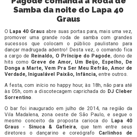
Pagode comanda a Roda de
Samba da noite do Lapa 40
Graus
O
Lapa 40 Graus
abre suas portas para, mais uma vez,
promover uma grande roda de samba com grandes
sucessos que colocam o público paulistano para
dançar madrugada adentro! Desta vez, o comando fica
a cargo de
Reinaldo, O Príncipe do Pagode
, dono de
hits como
Greve de Amor, Um Beijo, Espelho, De
Donga a Marte, Vem Pra Ser Meu Refrão, Amor de
Verdade, Inigualável Paixão, Infância,
entre outros.
A festa, com início no happy hour, às 18h, não para até
às 05h, com a discotecagem caprichada do
DJ Cleber
Sorrentino
.
O bar foi inaugurado em julho de 2014, na região da
Vila Madalena, zona oeste de São Paulo, e segue o
mesmo conceito da proposta carioca do
Lapa 40
Graus - Sinuca & Gafieira
, que tem entre seus
diretores o dançarino e coreógrafo
Carlinhos de