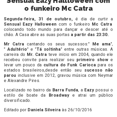
Sensual Eazy Hallloween com
o funkeiro Mc Catra
Segunda-feira, 31 de outubro,
é dia de curtir a
Sensual Eazy Halloween
com o funkeiro
Mc Catra
colocando todo mundo para dançar e descer até o
chão. A Casa abre as suas portas
a partir das 23:30.
Mr Catra
cantando os seus sucessos:"
Me ama
",
"
Adultério
" e "
Tá soltinha
" entre outras músicas. A
carreira do
Mr. Catra
teve início em 2004, quando ele
recebeu convite para realizar seu
primeiro show
e
levar um pouco da
cultura do Funk Carioca
para os
estados brasileiros,desde então seu
sucesso não
parou
inclusive em 2012, gravou música com Neymar
e Alexandre Pires.
Localizado no bairro da
Barra Funda
, a
Eazy
possui o
estilo de boate da
Broadway
e atrai um público
diversificado.
Editado por
Daniela Silveira
às 26/10/2016