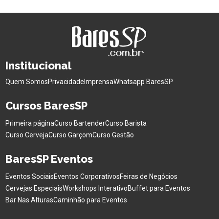
Institucional
Quem Somos
Privacidade
Imprensa
Whatsapp BaresSP
Cursos BaresSP
Primeira página
Curso Bartender
Curso Barista
Curso Cerveja
Curso Garçom
Curso Gestão
BaresSP Eventos
Eventos Sociais
Eventos Corporativos
Feiras de Negócios
Cervejas Especiais
Workshops Interativo
Buffet para Eventos
Bar Nas Alturas
Caminhão para Eventos