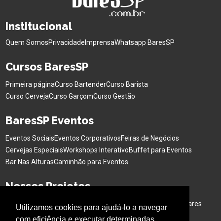
Institucional
Quem Somos
Privacidade
Imprensa
Whatsapp BaresSP
Cursos BaresSP
Primeira página
Curso Bartender
Curso Barista
Curso Cerveja
Curso Garçom
Curso Gestão
BaresSP Eventos
Eventos Sociais
Eventos Corporativos
Feiras de Negócios
Cervejas Especiais
Workshops Interativo
Buffet para Eventos
Bar Nas Alturas
Caminhão para Eventos
Nossos Projetos
Experiência Gastronômica
Família no Parque
Ativação em Bares
Utilizamos cookies para ajudá-lo a navegar
com eficiência e executar determinadas