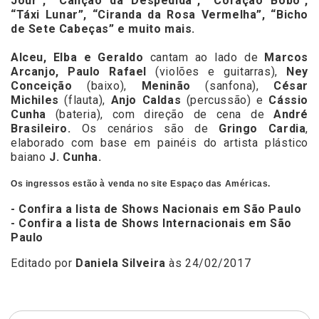
Jour”, “Canção da Despedida”, “Coração Bobo”,
“Táxi Lunar”, “Ciranda da Rosa Vermelha”, “Bicho
de Sete Cabeças” e muito mais.
Alceu, Elba e Geraldo
cantam ao lado de
Marcos
Arcanjo, Paulo Rafael
(violões e guitarras),
Ney
Conceição
(baixo),
Meninão
(sanfona),
César
Michiles
(flauta),
Anjo Caldas
(percussão) e
Cássio
Cunha
(bateria), com direção de cena de
André
Brasileiro.
Os cenários são de
Gringo Cardia
,
elaborado com base em painéis do artista plástico
baiano
J. Cunha.
Os ingressos estão à venda no site
Espaço das Américas.
- Confira a lista de Shows Nacionais em São Paulo
- Confira a lista de Shows Internacionais em São
Paulo
Editado por
Daniela Silveira
às 24/02/2017