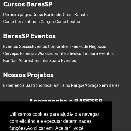
Cursos BaresSP
Primeira página
Curso Bartender
Curso Barista
Curso Cerveja
Curso Garçom
Curso Gestão
BaresSP Eventos
Eventos Sociais
Eventos Corporativos
Feiras de Negócios
Cervejas Especiais
Workshops Interativo
Buffet para Eventos
Bar Nas Alturas
Caminhão para Eventos
Nossos Projetos
Experiência Gastronômica
Família no Parque
Ativação em Bares
Acompanhe o BARESSP
Utilizamos cookies para ajudá-lo a navegar
com eficiência e executar determinadas
funções.Ao clicar em “Aceitar”, você