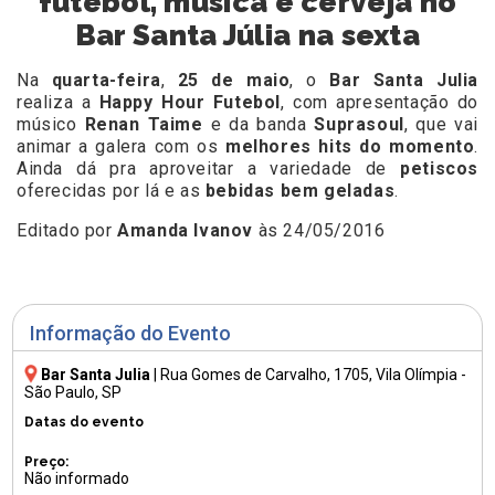
futebol, música e cerveja no
Bar Santa Júlia na sexta
Na
quarta-feira
,
25 de maio
, o
Bar Santa Julia
realiza a
Happy Hour Futebol
, com apresentação do
músico
Renan Taime
e da banda
Suprasoul
, que vai
animar a galera com os
melhores hits do momento
.
Ainda dá pra aproveitar a variedade de
petiscos
oferecidas por lá e as
bebidas bem geladas
.
Editado por
Amanda Ivanov
às 24/05/2016
Informação do Evento
Bar Santa Julia
|
Rua Gomes de Carvalho, 1705
, Vila Olímpia -
São Paulo, SP
Datas do evento
Preço:
Não informado