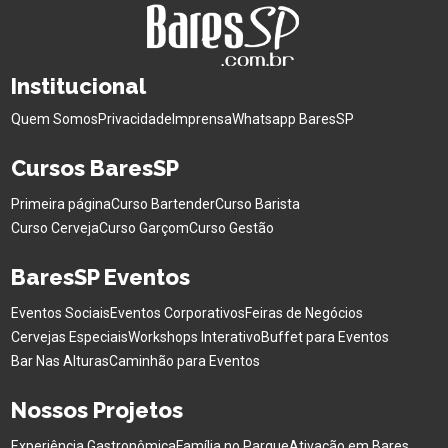
Institucional
Quem Somos
Privacidade
Imprensa
Whatsapp BaresSP
Cursos BaresSP
Primeira página
Curso Bartender
Curso Barista
Curso Cerveja
Curso Garçom
Curso Gestão
BaresSP Eventos
Eventos Sociais
Eventos Corporativos
Feiras de Negócios
Cervejas Especiais
Workshops Interativo
Buffet para Eventos
Bar Nas Alturas
Caminhão para Eventos
Nossos Projetos
Experiência Gastronômica
Família no Parque
Ativação em Bares