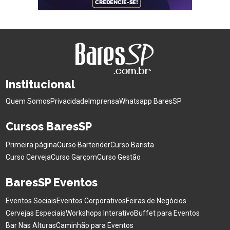
Institucional
Quem Somos
Privacidade
Imprensa
Whatsapp BaresSP
Cursos BaresSP
Primeira página
Curso Bartender
Curso Barista
Curso Cerveja
Curso Garçom
Curso Gestão
BaresSP Eventos
Eventos Sociais
Eventos Corporativos
Feiras de Negócios
Cervejas Especiais
Workshops Interativo
Buffet para Eventos
Bar Nas Alturas
Caminhão para Eventos