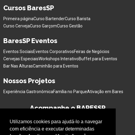
Cursos BaresSP
Primeira página
Curso Bartender
Curso Barista
Curso Cerveja
Curso Garçom
Curso Gestão
BaresSP Eventos
Eventos Sociais
Eventos Corporativos
Feiras de Negócios
Cervejas Especiais
Workshops Interativo
Buffet para Eventos
Bar Nas Alturas
Caminhão para Eventos
Nossos Projetos
Experiência Gastronômica
Família no Parque
Ativação em Bares
Acompanhe o BARESSP
Utilizamos cookies para ajudá-lo a navegar
com eficiência e executar determinadas