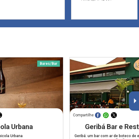
Bares/Bar
Compartilhe
cola Urbana
Geribá Bar e Res
nicola Urbana
Geribá: um bar com ar de boteco de e