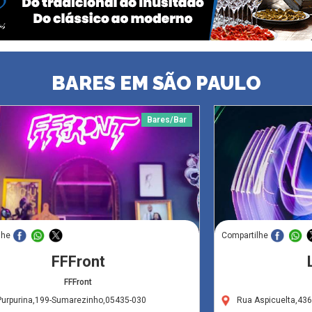
BARES EM SÃO PAULO
Bares/Bar
lhe
Compartilhe
FFFront
FFFront
Purpurina,199-Sumarezinho,05435-030
Rua Aspicuelta,436