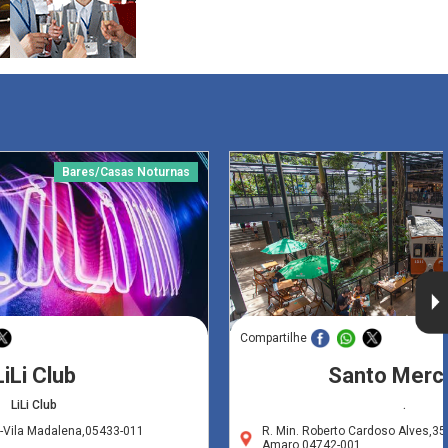
Bares/Casas Noturnas
Compartilhe
LiLi Club
Santo Merc
LiLi Club
.
-Vila Madalena,05433-011
R. Min. Roberto Cardoso Alves,35
Amaro,04742-001