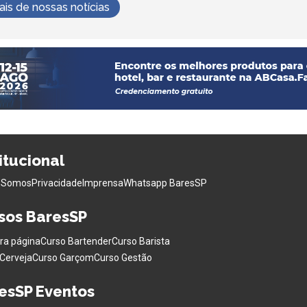
s de nossas notícias
titucional
 Somos
Privacidade
Imprensa
Whatsapp BaresSP
sos BaresSP
ra página
Curso Bartender
Curso Barista
Cerveja
Curso Garçom
Curso Gestão
esSP Eventos