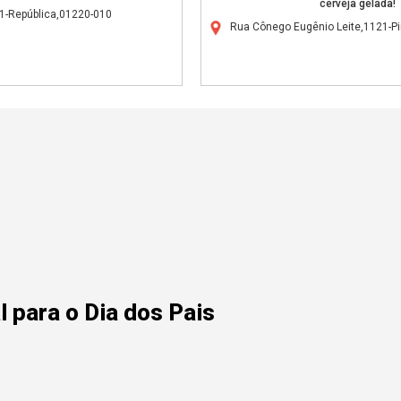
cerveja gelada!
41-República,01220-010
Rua Cônego Eugênio Leite,1121-P
 para o Dia dos Pais