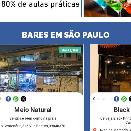
BARES EM SÃO PAULO
Bares/Bar
lhe
Compartilhe
Meio Natural
Black
Sentir se bem como na praia
Cerveja Black Prin
Ca
do Centenário,316-Vila Bastos,09040370
Avenida Marcedo S