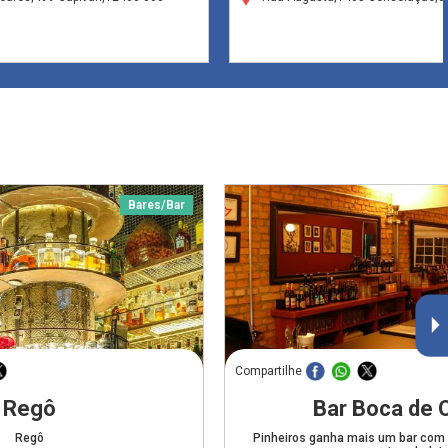
Bares/Bar
Compartilhe
Regô
Bar Boca de 
Regô
Pinheiros ganha mais um bar com 