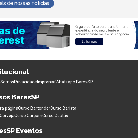
s de nossas notícias
titucional
 Somos
Privacidade
Imprensa
Whatsapp BaresSP
sos BaresSP
ra página
Curso Bartender
Curso Barista
Cerveja
Curso Garçom
Curso Gestão
esSP Eventos