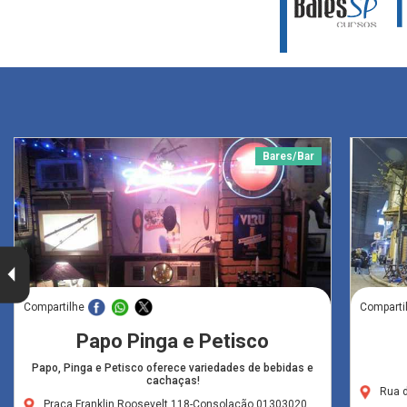
Bares/Bar
Compartilhe
Comparti
Papo Pinga e Petisco
Papo, Pinga e Petisco oferece variedades de bebidas e
cachaças!
Rua 
Praça Franklin Roosevelt,118-Consolação,01303020