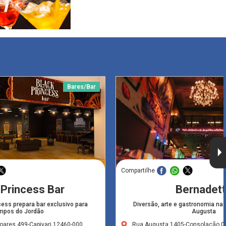
Bares/Bar
Compartilhe
 Princess Bar
Bernadet
cess prepara bar exclusivo para
Diversão, arte e gastronomia na
mpos do Jordão
Augusta
oares,499-Capivari,12460-000
Rua Augusta,1405-Consolação,0