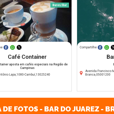
Bares/Bar
he
Compartilhe
Café Container
Bar
tainer aposta em cafés especiais na Região de
Campinas
Avenida Francisco 
ntônio Lapa,1080-Cambuí,13025240
Branca,05001200
 DE FOTOS - BAR DO JUAREZ - 