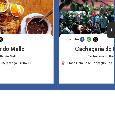
Compartilhe
r do Mello
Cachaçaria do
Bar do Mello
Cachaçaria do Ra
585-Ipiranga,04204-001
Praça Dom José Gaspar,86-Repúb