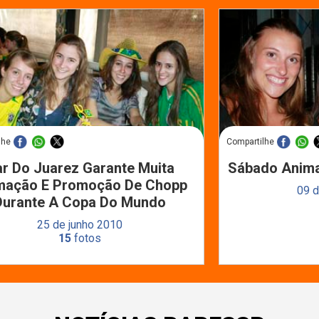
lhe
Compartilhe
r Do Juarez Garante Muita
Sábado Anima
mação E Promoção De Chopp
09 d
Durante A Copa Do Mundo
25 de junho 2010
15
fotos