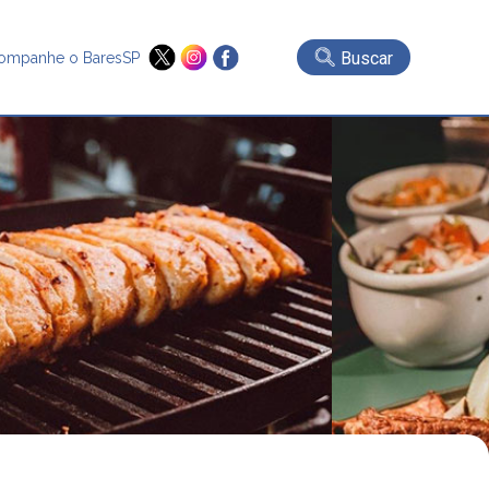
Buscar
ompanhe o BaresSP