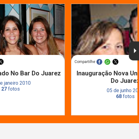
Compartilhe
do No Bar Do Juarez
Inauguração Nova Un
Do Juare
e janeiro 2010
27
fotos
05 de junho 2
68
fotos