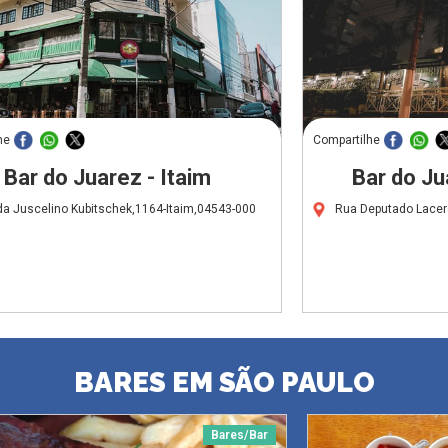
he
Compartilhe
Bar do Juarez - Itaim
Bar do Ju
da Juscelino Kubitschek,1164-Itaim,04543-000
Rua Deputado Lacer
BARES EM SÃO PAULO
Bares/Bar