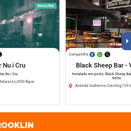
Bares/Bar
Compartilhe
 Nu i Cru
Black Sheep Bar - 
Bar Nu i Cru
Instalado em posto, Black Sheep Bar
Norte
Matarazzo,2000-Água
Avenida Guilherme Cotching,729-V
BROOKLIN