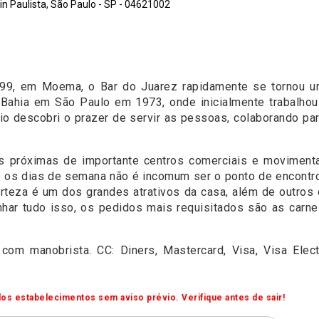
n Paulista, São Paulo - SP - 04621002
9, em Moema, o Bar do Juarez rapidamente se tornou um 
Bahia em São Paulo em 1973, onde inicialmente trabalhou
cio descobri o prazer de servir as pessoas, colaborando 
as próximas de importante centros comerciais e moviment
e os dias de semana não é incomum ser o ponto de encontr
teza é um dos grandes atrativos da casa, além de outros d
har tudo isso, os pedidos mais requisitados são as carnes
com manobrista. CC: Diners, Mastercard, Visa, Visa Elec
os estabelecimentos sem aviso prévio. Verifique antes de sair!