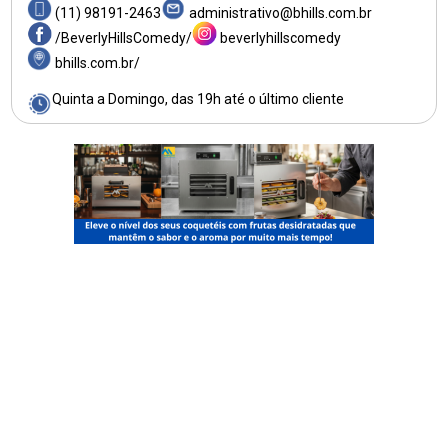
(11) 98191-2463
administrativo@bhills.com.br
/BeverlyHillsComedy/
beverlyhillscomedy
bhills.com.br/
Quinta a Domingo, das 19h até o último cliente