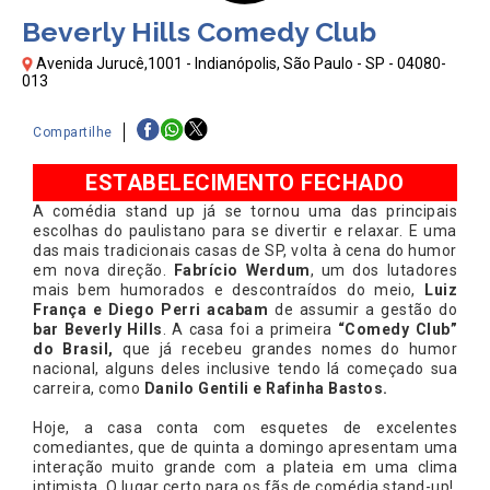
Beverly Hills Comedy Club
Avenida Jurucê,1001 - Indianópolis, São Paulo - SP - 04080-
013
Compartilhe
ESTABELECIMENTO FECHADO
A comédia stand up já se tornou uma das principais
escolhas do paulistano para se divertir e relaxar. E uma
das mais tradicionais casas de SP, volta à cena do humor
em nova direção.
Fabrício Werdum
, um dos lutadores
mais bem humorados e descontraídos do meio,
Luiz
França e Diego Perri acabam
de assumir a gestão do
bar Beverly Hills
. A casa foi a primeira
“Comedy Club”
do Brasil,
que já recebeu grandes nomes do humor
nacional, alguns deles inclusive tendo lá começado sua
carreira, como
Danilo Gentili e Rafinha Bastos.
Hoje, a casa conta com esquetes de excelentes
comediantes, que de quinta a domingo apresentam uma
interação muito grande com a plateia em uma clima
intimista. O lugar certo para os fãs de comédia stand-up!