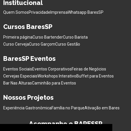
Institucional
Quem Somos
Privacidade
Imprensa
Whatsapp BaresSP
Cursos BaresSP
Primeira página
Curso Bartender
Curso Barista
Curso Cerveja
Curso Garçom
Curso Gestão
BaresSP Eventos
Eventos Sociais
Eventos Corporativos
Feiras de Negócios
Cervejas Especiais
Workshops Interativo
Buffet para Eventos
Bar Nas Alturas
Caminhão para Eventos
Nossos Projetos
Experiência Gastronômica
Família no Parque
Ativação em Bares
Acompanhe o BARESSP