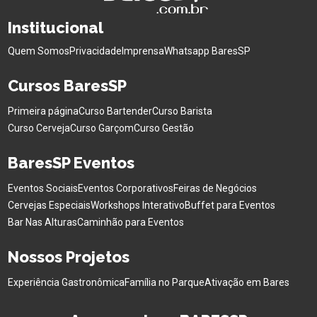
Institucional
Quem Somos
Privacidade
Imprensa
Whatsapp BaresSP
Cursos BaresSP
Primeira página
Curso Bartender
Curso Barista
Curso Cerveja
Curso Garçom
Curso Gestão
BaresSP Eventos
Eventos Sociais
Eventos Corporativos
Feiras de Negócios
Cervejas Especiais
Workshops Interativo
Buffet para Eventos
Bar Nas Alturas
Caminhão para Eventos
Nossos Projetos
Experiência Gastronômica
Família no Parque
Ativação em Bares