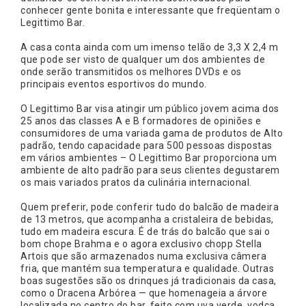
conhecer gente bonita e interessante que freqüentam o
Legittimo Bar.
A casa conta ainda com um imenso telão de 3,3 X 2,4 m
que pode ser visto de qualquer um dos ambientes de
onde serão transmitidos os melhores DVDs e os
principais eventos esportivos do mundo.
O Legittimo Bar visa atingir um público jovem acima dos
25 anos das classes A e B formadores de opiniões e
consumidores de uma variada gama de produtos de Alto
padrão, tendo capacidade para 500 pessoas dispostas
em vários ambientes – O Legittimo Bar proporciona um
ambiente de alto padrão para seus clientes degustarem
os mais variados pratos da culinária internacional.
Quem preferir, pode conferir tudo do balcão de madeira
de 13 metros, que acompanha a cristaleira de bebidas,
tudo em madeira escura. É de trás do balcão que sai o
bom chope Brahma e o agora exclusivo chopp Stella
Artois que são armazenados numa exclusiva câmera
fria, que mantém sua temperatura e qualidade. Outras
boas sugestões são os drinques já tradicionais da casa,
como o Dracena Arbórea — que homenageia a árvore
localizada no centro do bar, feito com uva verde, vodca,