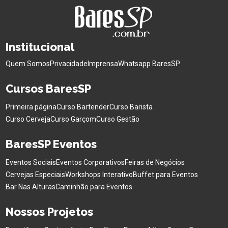
Institucional
Quem Somos
Privacidade
Imprensa
Whatsapp BaresSP
Cursos BaresSP
Primeira página
Curso Bartender
Curso Barista
Curso Cerveja
Curso Garçom
Curso Gestão
BaresSP Eventos
Eventos Sociais
Eventos Corporativos
Feiras de Negócios
Cervejas Especiais
Workshops Interativo
Buffet para Eventos
Bar Nas Alturas
Caminhão para Eventos
Nossos Projetos