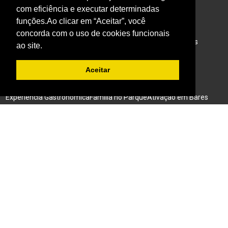
com eficiência e executar determinadas
BaresSP Eventos
funções.Ao clicar em “Aceitar”, você
Eventos Sociais
Eventos Corporativos
Feiras de Negócios
concorda com o uso de cookies funcionais
Cervejas Especiais
Workshops Interativo
Buffet para Eventos
ao site.
Bar Nas Alturas
Caminhão para Eventos
Aceitar
Nossos Projetos
Experiência Gastronômica
Família no Parque
Ativação em Bares
Acompanhe o BARESSP