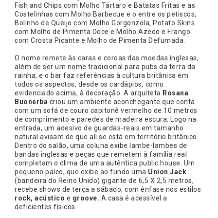
Fish and Chips com Molho Tártaro e Batatas Fritas e as
Costelinhas com Molho Barbecue e o entre os petiscos,
Bolinho de Queijo com Molho Gorgonzola, Potato Skins
com Molho de Pimenta Doce e Molho Azedo e Frango
com Crosta Picante e Molho de Pimenta Defumada.
O
nome remete às caras e coroas das moedas inglesas,
além de ser um nome
tradicional para pubs da terra da
rainha, e o bar faz referências à cultura britânica em
todos os aspectos, desde os cardápios, como
evidenciado acima, à decoração. A arquiteta
Rosana
Buonerba
criou um ambiente aconchegante que conta
com um sofá de couro capitonê vermelho de 10 metros
de comprimento e paredes de madeira escura. Logo na
entrada, um adesivo de guardas-reais em tamanho
natural avisam de que ali se está em território britânico.
Dentro do salão, uma coluna exibe lambe-lambes de
bandas inglesas e peças que remetem à família real
completam o clima de uma autêntica public house. Um
pequeno palco, que exibe ao fundo uma
Union Jack
(bandeira do Reino Unido) gigante de 6,5 X 2,5 metros,
recebe
shows de terça a sábado, com ênfase nos estilos
rock, acústico
e
groove.
A casa é acessível a
deficientes físicos.