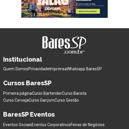
Institucional
Quem Somos
Privacidade
Imprensa
Whatsapp BaresSP
Cursos BaresSP
Primeira página
Curso Bartender
Curso Barista
Curso Cerveja
Curso Garçom
Curso Gestão
BaresSP Eventos
Eventos Sociais
Eventos Corporativos
Feiras de Negócios