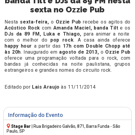
banda Tilt e DJs da 89 FM nesta
sexta no Ozzie Pub
Nesta
sexta-feira,
o
Ozzie Pub
recebe os agitos do
Acústico Rock
com
Amanda Maciel, banda Tilt
e os
DJs da 89 FM, Luka e Thiago,
para animar a noite
com o melhor do
pop rock
. A casa ainda oferece
happy hour
a partir das
17h com Double Chopp até
às 20h
. Inaugurado em
agosto de 2013,
o
Ozzie Pub
oferece uma programação voltada para o rock, com
bandas já conhecidas na noite paulistana, grupos
estrangeiros e grandes nomes do circuito rock.
Editado por
Lais Araujo
às 11/11/2014
Informação do Evento
Stage Bar
|
Rua Brigadeiro Galvão, 871
, Barra Funda - São
Paulo, SP