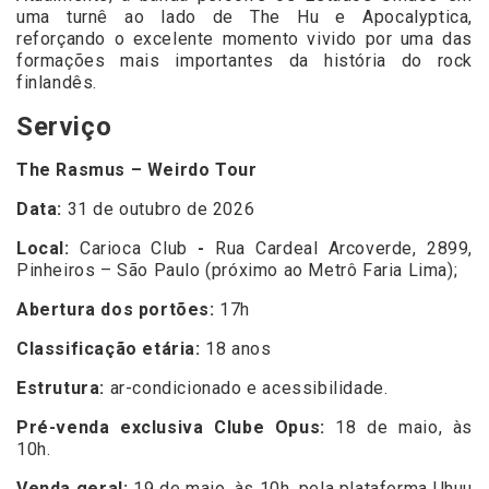
uma turnê ao lado de The Hu e Apocalyptica,
reforçando o excelente momento vivido por uma das
formações mais importantes da história do rock
finlandês.
Serviço
The Rasmus – Weirdo Tour
Data:
31 de outubro de 2026
Local:
Carioca Club
-
Rua Cardeal Arcoverde, 2899,
Pinheiros – São Paulo (próximo ao Metrô Faria Lima);
Abertura dos portões:
17h
Classificação etária:
18 anos
Estrutura:
ar-condicionado e acessibilidade.
Pré-venda exclusiva Clube Opus:
18 de maio, às
10h.
Venda geral:
19 de maio, às 10h, pela plataforma Uhuu