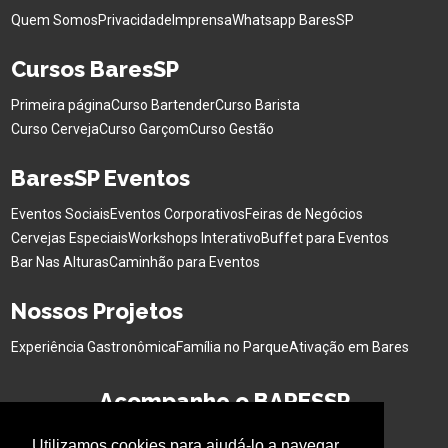
Quem Somos
Privacidade
Imprensa
Whatsapp BaresSP
Cursos BaresSP
Primeira página
Curso Bartender
Curso Barista
Curso Cerveja
Curso Garçom
Curso Gestão
BaresSP Eventos
Eventos Sociais
Eventos Corporativos
Feiras de Negócios
Cervejas Especiais
Workshops Interativo
Buffet para Eventos
Bar Nas Alturas
Caminhão para Eventos
Nossos Projetos
Experiência Gastronômica
Família no Parque
Ativação em Bares
Acompanhe o BARESSP
Utilizamos cookies para ajudá-lo a navegar