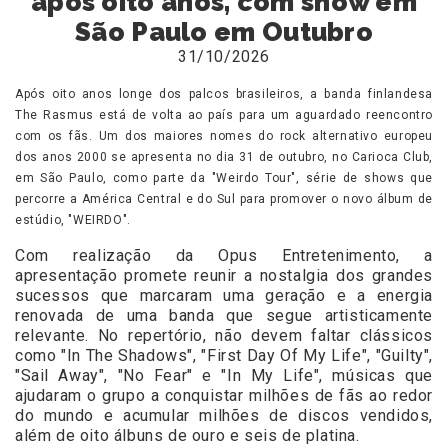
após oito anos, com show em
São Paulo em Outubro
31/10/2026
Após oito anos longe dos palcos brasileiros, a banda finlandesa
The Rasmus está de volta ao país para um aguardado reencontro
com os fãs. Um dos maiores nomes do rock alternativo europeu
dos anos 2000 se apresenta no dia 31 de outubro, no Carioca Club,
em São Paulo, como parte da "Weirdo Tour", série de shows que
percorre a América Central e do Sul para promover o novo álbum de
estúdio, "WEIRDO".
Com realização da Opus Entretenimento, a
apresentação promete reunir a nostalgia dos grandes
sucessos que marcaram uma geração e a energia
renovada de uma banda que segue artisticamente
relevante. No repertório, não devem faltar clássicos
como "In The Shadows", "First Day Of My Life", "Guilty",
"Sail Away", "No Fear" e "In My Life", músicas que
ajudaram o grupo a conquistar milhões de fãs ao redor
do mundo e acumular milhões de discos vendidos,
além de oito álbuns de ouro e seis de platina.