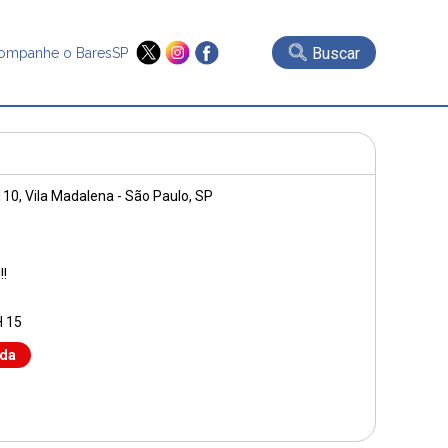
Buscar
ompanhe o BaresSP
110
, Vila Madalena - São Paulo, SP
!
H 15
nda