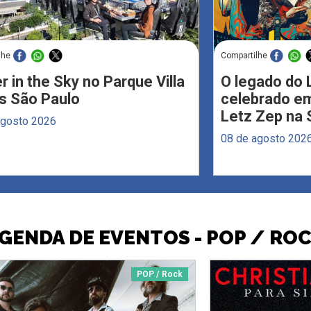
lhe
Compartilhe
r in the Sky no Parque Villa
O legado do 
s São Paulo
celebrado em
Letz Zep na 
agosto 2026
08 de agosto 202
GENDA DE EVENTOS - POP / RO
POP / Rock