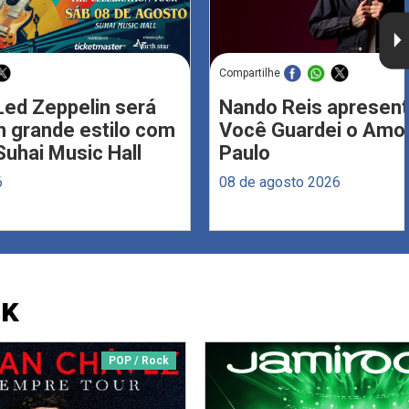
Compartilhe
Led Zeppelin será
Nando Reis apresent
 grande estilo com
Você Guardei o Amo
Suhai Music Hall
Paulo
6
08 de agosto 2026
CK
POP / Rock