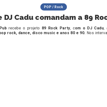
POP / Rock
e DJ Cadu comandam a 89 Roc
 Pub
recebe o projeto
89 Rock Party
, c
om o DJ Cadu
,
pop rock, dance, disco music e anos 80 e 90.
Nos interva