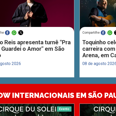
lhe
Compartilhe
o Reis apresenta turnê "Pra
Toquinho cel
 Guardei o Amor" em São
carreira com
o
Arena, em C
agosto 2026
08 de agosto 202
OW INTERNACIONAIS EM SÃO PA
Evento