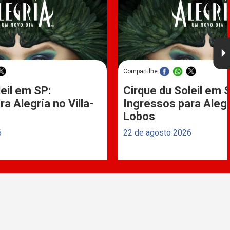
Compartilhe
eil em SP:
Cirque du Soleil em 
a Alegría no Villa-
Ingressos para Alegrí
Lobos
6
22 de agosto 2026