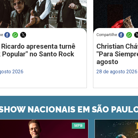
he
Compartilhe
 Ricardo apresenta turnê
Christian Chá
 Popular" no Santo Rock
"Para Siempr
agosto
gosto 2026
28 de agosto 2026
SHOW NACIONAIS EM SÃO PAUL
MPB