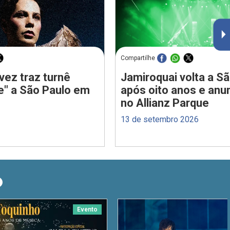
Compartilhe
vez traz turnê
Jamiroquai volta a S
e" a São Paulo em
após oito anos e anu
no Allianz Parque
13 de setembro 2026
O
Evento