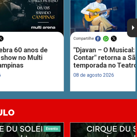
Compartilhe
ebra 60 anos de
"Djavan – O Musical: 
 show no Multi
Contar" retorna a S
ampinas
temporada no Teatro
6
08 de agosto 2026
ULO
Evento