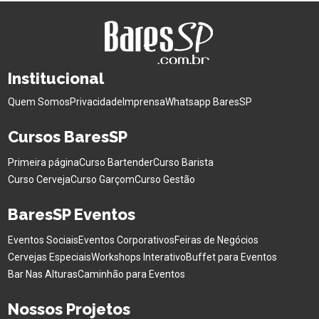
Institucional
Quem Somos
Privacidade
Imprensa
Whatsapp BaresSP
Cursos BaresSP
Primeira página
Curso Bartender
Curso Barista
Curso Cerveja
Curso Garçom
Curso Gestão
BaresSP Eventos
Eventos Sociais
Eventos Corporativos
Feiras de Negócios
Cervejas Especiais
Workshops Interativo
Buffet para Eventos
Bar Nas Alturas
Caminhão para Eventos
Nossos Projetos