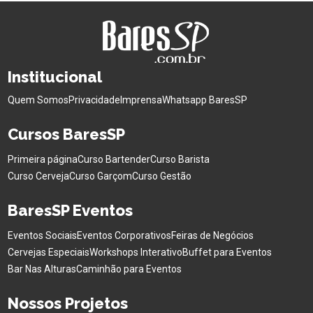
Institucional
Quem Somos
Privacidade
Imprensa
Whatsapp BaresSP
Cursos BaresSP
Primeira página
Curso Bartender
Curso Barista
Curso Cerveja
Curso Garçom
Curso Gestão
BaresSP Eventos
Eventos Sociais
Eventos Corporativos
Feiras de Negócios
Cervejas Especiais
Workshops Interativo
Buffet para Eventos
Bar Nas Alturas
Caminhão para Eventos
Nossos Projetos