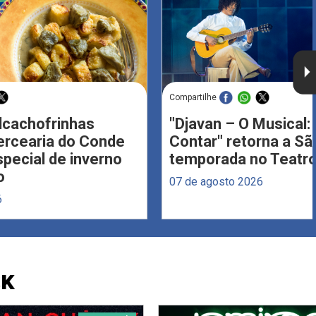
Compartilhe
Alcachofrinhas
"Djavan – O Musical: 
ercearia do Conde
Contar" retorna a S
ecial de inverno
temporada no Teatro
o
07 de agosto 2026
6
CK