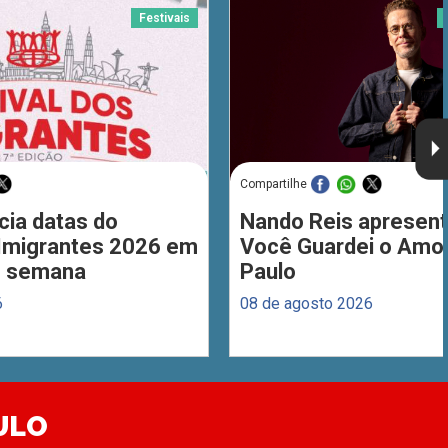
Festivais
Compartilhe
cia datas do
Nando Reis apresent
 Imigrantes 2026 em
Você Guardei o Amo
de semana
Paulo
6
08 de agosto 2026
ULO