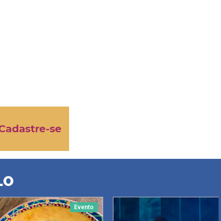
LO
Evento