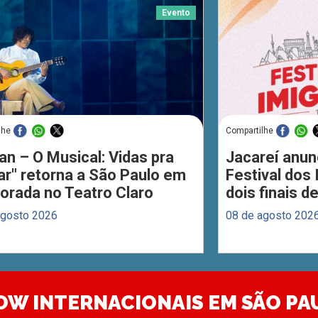
Evento
lhe
Compartilhe
an – O Musical: Vidas pra
Jacareí anun
ar" retorna a São Paulo em
Festival dos
orada no Teatro Claro
dois finais 
agosto 2026
08 de agosto 202
OW INTERNACIONAIS EM SÃO PA