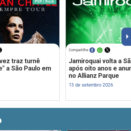
POP / Rock
Compartilhe
vez traz turnê
Jamiroquai volta a S
e" a São Paulo em
após oito anos e anu
no Allianz Parque
13 de setembro 2026
O