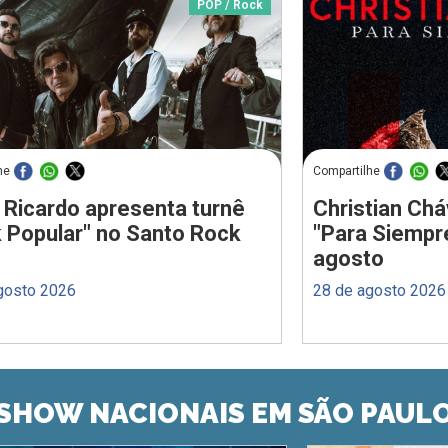
POP / Rock
he
Compartilhe
 Ricardo apresenta turnê
Christian Chá
 Popular" no Santo Rock
"Para Siempr
agosto
gosto 2026
28 de agosto 2026
SHOW NACIONAIS EM SÃO PAUL