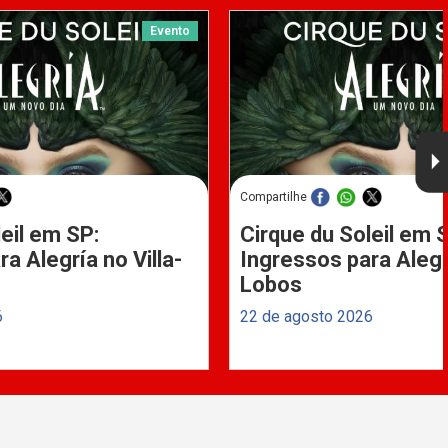
Evento
Compartilhe
eil em SP:
Cirque du Soleil em 
a Alegría no Villa-
Ingressos para Alegrí
Lobos
6
22 de agosto 2026